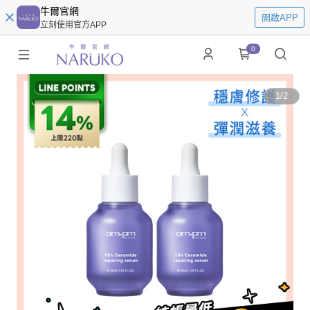
牛爾官網
開啟APP
立刻使用官方APP
0
1
/
2