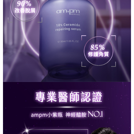
時審查核予不同之上限額度；若仍有額度不足之情形，本公司將視審查結果
離島宅配
請求用戶進行身份認證。
每筆NT$220，滿NT$599(含以上)免運費
５．嚴禁一人註冊多個帳號或使用他人資訊註冊。若發現惡意使用之情形，
恩沛科技股份有限公司將有權停止該用戶之使用額度並採取法律行動。
海外宅配
查看運費