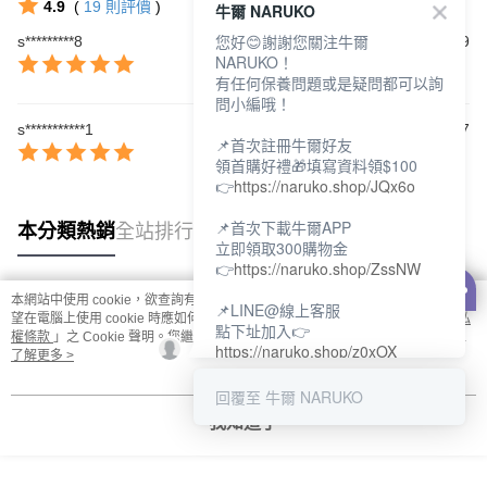
4.9
(
19
則評價
)
牛爾 NARUKO
您好😊謝謝您關注牛爾
s*********8
2026/06/19
NARUKO！
有任何保養問題或是疑問都可以詢
問小編哦！
s***********1
2026/06/07
📌首次註冊牛爾好友
領首購好禮🎁填寫資料領$100
👉
https://naruko.shop/JQx6o
📌首次下載牛爾APP
本分類熱銷
全站排行
立即領取300購物金
👉
https://naruko.shop/ZssNW
本網站中使用 cookie，欲查詢有關本網站使用 cookie 方式之詳情，及若您不希
📌LINE@線上客服
熱門標籤
望在電腦上使用 cookie 時應如何變更電腦的 cookie 設定，請參閱本網站「
隱私
點下址加入👉
權條款
」之 Cookie 聲明。您繼續使用本網站即表示您同意本公司得按本網站使
https://naruko.shop/z0xOX
用條款之 Cookie 聲明使用 cookie。
了解更多 >
📌電話客服：02-26581707
回覆至 牛爾 NARUKO
服務時間👉周一至周10:00～
我知道了
18:00
12:00~13:30休息時間(例假日除
外)