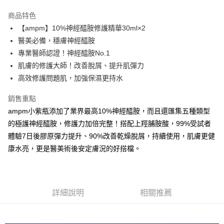
3 期 0 利率 每期
NT$466
21家銀行
商品特色
6 期 0 利率 每期
NT$233
21家銀行
合作金庫商業銀行
第一商業銀行
【ampm】10%神經醯胺修護精華30ml×2
華南商業銀行
彰化商業銀行
合作金庫商業銀行
第一商業銀行
超商取貨付款
醫美必備，穩膚神經醯胺
上海商業儲蓄銀行
台北富邦商業銀行
華南商業銀行
彰化商業銀行
國泰世華商業銀行
兆豐國際商業銀行
專業醫師認證！神經醯胺No.1
LINE Pay
上海商業儲蓄銀行
台北富邦商業銀行
臺灣中小企業銀行
台中商業銀行
肌膚的修護大師！改善脫屑、提升肌彈力
國泰世華商業銀行
兆豐國際商業銀行
匯豐（台灣）商業銀行
華泰商業銀行
Apple Pay
臺灣中小企業銀行
台中商業銀行
高效修護問題肌，加強保濕更持水
聯邦商業銀行
遠東國際商業銀行
匯豐（台灣）商業銀行
華泰商業銀行
街口支付
元大商業銀行
永豐商業銀行
銷售重點
聯邦商業銀行
遠東國際商業銀行
玉山商業銀行
星展（台灣）商業銀行
元大商業銀行
永豐商業銀行
ampm小紫瓶添加了業界最高10%神經醯胺，而且還匯集五種類型
悠遊付
台新國際商業銀行
中國信託商業銀行
玉山商業銀行
星展（台灣）商業銀行
的極護神經醯胺，修護力加倍完整！搭配上羥脯胺酸，99%受試者
台灣樂天信用卡公司
台新國際商業銀行
中國信託商業銀行
大哥付你分期
體驗7日後膠原彈力提升、90%改善乾燥脫屑，持續使用，肌膚更健
台灣樂天信用卡公司
相關說明
康水亮，更是醫美術後安定膚況的好搭檔。
【大哥付你分期使用說明】
AFTEE先享後付
1.本服務由台灣大哥大提供，台灣大哥大用戶可立即使用無須另外申請。
2.付款方式選擇「大哥付你分期」，訂單成立後會自動跳轉到大哥付的交易
相關說明
流程，驗證手機門號後，選擇欲分期的期數、繳款截止日，確認付款後即完
【關於「AFTEE先享後付」】
成交易。
ATM付款
詳細說明
相關推薦
AFTEE先享後付是「在收到商品之後才付款」的支付方式。 讓您購物簡單
3.實際核准額度、可分期數及費用金額請依後續交易確認頁面所載為準。
便利好安心！
4.訂單成立30分鐘內，如未前往確認交易或遇審核未通過，訂單將自動取
１．簡單：不需註冊會員、不需綁卡、不需儲值。
運送方式
消。如遇「轉專審核」未通過狀況，表示未達大哥付你分期系統評分，恕無
２．便利：只要手機號碼，簡訊認證，即可結帳。