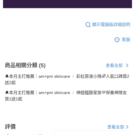
顯示電腦版詳細說明
客服
商品相關分類 (5)
查看全部
🔔本月主打推薦｜am+pm skincare
彩虹原液小隊🌈人氣口碑買2
送2起
🔔本月主打推薦｜am+pm skincare
神經醯胺家族💜保養神隊友
買1送1起
評價
查看全部