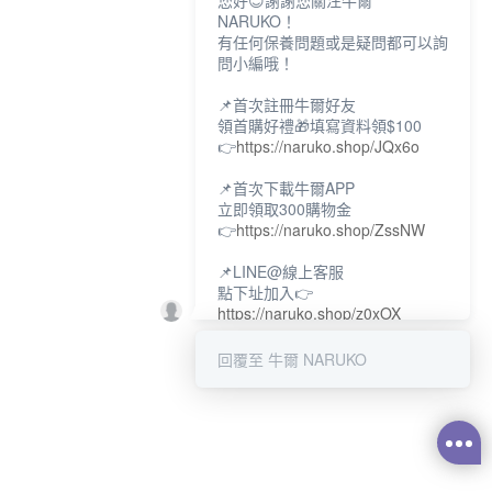
您好😊謝謝您關注牛爾
NARUKO！
有任何保養問題或是疑問都可以詢
問小編哦！
📌首次註冊牛爾好友
領首購好禮🎁填寫資料領$100
👉
https://naruko.shop/JQx6o
📌首次下載牛爾APP
立即領取300購物金
👉
https://naruko.shop/ZssNW
📌LINE@線上客服
點下址加入👉
https://naruko.shop/z0xOX
📌電話客服：02-26581707
回覆至 牛爾 NARUKO
服務時間👉周一至周10:00～
18:00
12:00~13:30休息時間(例假日除
外)