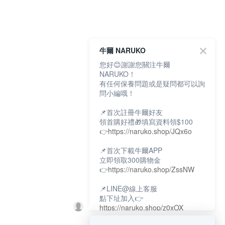
牛爾 NARUKO
您好😊謝謝您關注牛爾
NARUKO！
有任何保養問題或是疑問都可以詢
問小編哦！
📌首次註冊牛爾好友
領首購好禮🎁填寫資料領$100
👉
https://naruko.shop/JQx6o
📌首次下載牛爾APP
立即領取300購物金
👉
https://naruko.shop/ZssNW
📌LINE@線上客服
點下址加入👉
https://naruko.shop/z0xOX