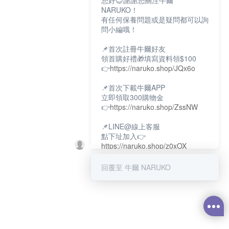
您好😊謝謝您關注牛爾
NARUKO！
有任何保養問題或是疑問都可以詢
問小編哦！
📌首次註冊牛爾好友
領首購好禮🎁填寫資料領$100
👉
https://naruko.shop/JQx6o
📌首次下載牛爾APP
立即領取300購物金
👉
https://naruko.shop/ZssNW
📌LINE@線上客服
點下址加入👉
https://naruko.shop/z0xOX
📌電話客服：02-26581707
回覆至 牛爾 NARUKO
服務時間👉周一至周10:00～
18:00
12:00~13:30休息時間(例假日除
外)