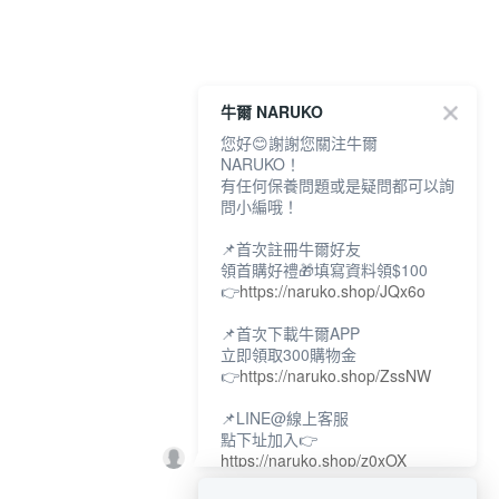
牛爾 NARUKO
您好😊謝謝您關注牛爾
NARUKO！
有任何保養問題或是疑問都可以詢
問小編哦！
📌首次註冊牛爾好友
領首購好禮🎁填寫資料領$100
👉
https://naruko.shop/JQx6o
📌首次下載牛爾APP
立即領取300購物金
👉
https://naruko.shop/ZssNW
📌LINE@線上客服
點下址加入👉
https://naruko.shop/z0xOX