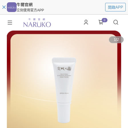
牛爾官網
開啟APP
立刻使用官方APP
0
1
/
2