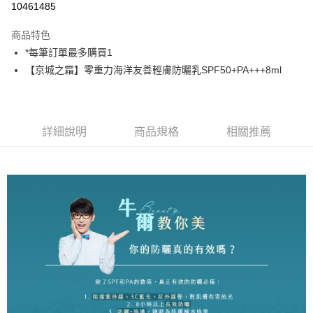
10461485
3 期 0 利率 每期
NT$73
21家銀行
商品特色
6 期 0 利率 每期
NT$36
21家銀行
合作金庫商業銀行
第一商業銀行
*每筆訂單最多購買1
華南商業銀行
彰化商業銀行
合作金庫商業銀行
第一商業銀行
超商取貨付款
【京城之霜】零重力海洋友善輕膚防曬乳SPF50+PA+++8ml
上海商業儲蓄銀行
台北富邦商業銀行
華南商業銀行
彰化商業銀行
國泰世華商業銀行
兆豐國際商業銀行
LINE Pay
上海商業儲蓄銀行
台北富邦商業銀行
臺灣中小企業銀行
台中商業銀行
國泰世華商業銀行
兆豐國際商業銀行
匯豐（台灣）商業銀行
華泰商業銀行
Apple Pay
臺灣中小企業銀行
台中商業銀行
聯邦商業銀行
遠東國際商業銀行
詳細說明
商品規格
相關推薦
匯豐（台灣）商業銀行
華泰商業銀行
街口支付
元大商業銀行
永豐商業銀行
聯邦商業銀行
遠東國際商業銀行
玉山商業銀行
星展（台灣）商業銀行
元大商業銀行
永豐商業銀行
悠遊付
台新國際商業銀行
中國信託商業銀行
玉山商業銀行
星展（台灣）商業銀行
台灣樂天信用卡公司
台新國際商業銀行
中國信託商業銀行
大哥付你分期
台灣樂天信用卡公司
相關說明
【大哥付你分期使用說明】
AFTEE先享後付
1.本服務由台灣大哥大提供，台灣大哥大用戶可立即使用無須另外申請。
2.付款方式選擇「大哥付你分期」，訂單成立後會自動跳轉到大哥付的交易
相關說明
流程，驗證手機門號後，選擇欲分期的期數、繳款截止日，確認付款後即完
【關於「AFTEE先享後付」】
成交易。
ATM付款
AFTEE先享後付是「在收到商品之後才付款」的支付方式。 讓您購物簡單
3.實際核准額度、可分期數及費用金額請依後續交易確認頁面所載為準。
便利好安心！
4.訂單成立30分鐘內，如未前往確認交易或遇審核未通過，訂單將自動取
１．簡單：不需註冊會員、不需綁卡、不需儲值。