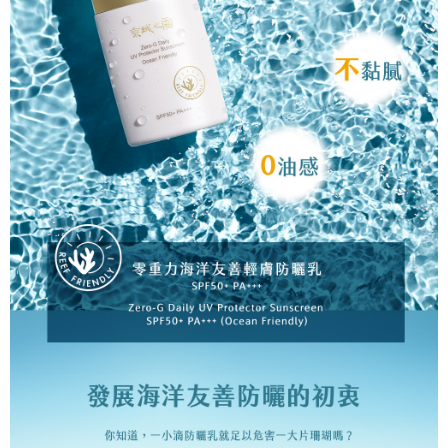
每筆NT$80，滿NT$599(含以上)免運費
４．使用「AFTEE先享後付」時，將依據個別帳號之用戶狀況，依本公司即
時審查核予不同之上限額度；若仍有額度不足之情形，本公司將視審查結果
離島宅配
請求用戶進行身份認證。
每筆NT$220，滿NT$599(含以上)免運費
５．嚴禁一人註冊多個帳號或使用他人資訊註冊。若發現惡意使用之情形，
恩沛科技股份有限公司將有權停止該用戶之使用額度並採取法律行動。