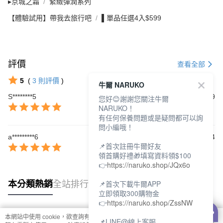
▸京城之霜
緊緻彈潤系列
【體驗試用】帶我去旅行吧
▌單品任選4入$599
評價
查看全部
5
(
3
則評價
)
牛爾 NARUKO
S********5
2026/04/29
您好😊謝謝您關注牛爾
NARUKO！
有任何保養問題或是疑問都可以詢
問小編哦！
a*********6
2025/12/14
📌首次註冊牛爾好友
領首購好禮🎁填寫資料領$100
👉
https://naruko.shop/JQx6o
📌首次下載牛爾APP
本分類熱銷
全站排行
立即領取300購物金
👉
https://naruko.shop/ZssNW
本網站中使用 cookie，欲查詢有關本網站使用 cookie 方式之詳情，及若您不希
📌LINE@線上客服
熱門標籤