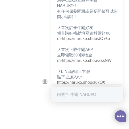
您好😊謝謝您關注牛爾
NARUKO！
有任何保養問題或是疑問都可以詢
問小編哦！
📌首次註冊牛爾好友
領首購好禮🎁填寫資料領$100
👉
https://naruko.shop/JQx6o
📌首次下載牛爾APP
立即領取300購物金
👉
https://naruko.shop/ZssNW
📌LINE@線上客服
點下址加入👉
https://naruko.shop/z0xOX
📌電話客服：02-26581707
回覆至 牛爾 NARUKO
服務時間👉周一至周10:00～
18:00
12:00~13:30休息時間(例假日除
外)