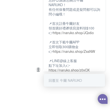
您好😊謝謝您關注牛爾
NARUKO！
有任何保養問題或是疑問都可以詢
問小編哦！
📌首次註冊牛爾好友
領首購好禮🎁填寫資料領$100
👉
https://naruko.shop/JQx6o
📌首次下載牛爾APP
立即領取300購物金
👉
https://naruko.shop/ZssNW
📌LINE@線上客服
點下址加入👉
https://naruko.shop/z0xOX
📌電話客服：02-26581707
回覆至 牛爾 NARUKO
服務時間👉周一至周10:00～
18:00
12:00~13:30休息時間(例假日除
外)