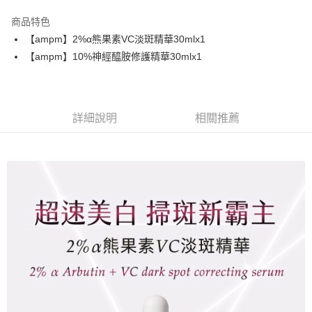
3 期 0 利率 每期
NT$466
21家銀行
商品特色
6 期 0 利率 每期
NT$233
21家銀行
合作金庫商業銀行
第一商業銀行
【ampm】2%α熊果素VC淡斑精華30mlx1
華南商業銀行
彰化商業銀行
合作金庫商業銀行
第一商業銀行
超商取貨付款
【ampm】10%神經醯胺修護精華30mlx1
上海商業儲蓄銀行
台北富邦商業銀行
華南商業銀行
彰化商業銀行
國泰世華商業銀行
兆豐國際商業銀行
LINE Pay
上海商業儲蓄銀行
台北富邦商業銀行
臺灣中小企業銀行
台中商業銀行
國泰世華商業銀行
兆豐國際商業銀行
匯豐（台灣）商業銀行
華泰商業銀行
Apple Pay
臺灣中小企業銀行
台中商業銀行
聯邦商業銀行
遠東國際商業銀行
詳細說明
相關推薦
匯豐（台灣）商業銀行
華泰商業銀行
街口支付
元大商業銀行
永豐商業銀行
聯邦商業銀行
遠東國際商業銀行
玉山商業銀行
星展（台灣）商業銀行
元大商業銀行
永豐商業銀行
悠遊付
台新國際商業銀行
中國信託商業銀行
玉山商業銀行
星展（台灣）商業銀行
台灣樂天信用卡公司
台新國際商業銀行
中國信託商業銀行
大哥付你分期
台灣樂天信用卡公司
相關說明
【大哥付你分期使用說明】
AFTEE先享後付
1.本服務由台灣大哥大提供，台灣大哥大用戶可立即使用無須另外申請。
2.付款方式選擇「大哥付你分期」，訂單成立後會自動跳轉到大哥付的交易
相關說明
流程，驗證手機門號後，選擇欲分期的期數、繳款截止日，確認付款後即完
【關於「AFTEE先享後付」】
成交易。
ATM付款
AFTEE先享後付是「在收到商品之後才付款」的支付方式。 讓您購物簡單
3.實際核准額度、可分期數及費用金額請依後續交易確認頁面所載為準。
便利好安心！
4.訂單成立30分鐘內，如未前往確認交易或遇審核未通過，訂單將自動取
１．簡單：不需註冊會員、不需綁卡、不需儲值。
運送方式
消。如遇「轉專審核」未通過狀況，表示未達大哥付你分期系統評分，恕無
２．便利：只要手機號碼，簡訊認證，即可結帳。