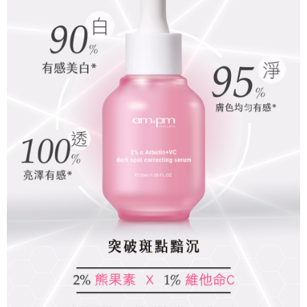
法說明評估內容。
３．安心：先確認商品／服務後，再付款。
全家取貨付款
【繳款方式說明】
1.分期款項不併入電信帳單，「大哥付你分期」於每月結算日後寄送繳費提
每筆NT$80，滿NT$599(含以上)免運費
【「AFTEE先享後付」結帳流程】
醒簡訊。
１．於結帳方式選擇「AFTEE先享後付」後，將跳轉至「AFTEE先享後付」
2.透過簡訊連結打開帳單後，可選擇「超商條碼／台灣大直營門市／銀行轉
付款後全家取貨
結帳頁面，進行簡訊認證並確認金額後，即可完成結帳。
帳／街口支付／iPASS MONEY」等通路繳費。
２．訂單成立數日內，您將收到繳費通知簡訊。
每筆NT$80，滿NT$599(含以上)免運費
３．收到繳費通知簡訊後14天內，點擊此簡訊中的連結，可透過四大超商／
【注意事項】
ATM／網路銀行／等多元方式進行付款，方視為交易完成。
萊爾富取貨付款
1.本服務係由「台灣大哥大股份有限公司」（以下簡稱本公司）所提供，讓
※ 請注意：結帳手續完成當下不需立刻繳費，但若您需要取消訂單，請聯絡
用戶於交易時，得透過本服務購買商品或服務，並由商店將買賣／分期付款
每筆NT$80，滿NT$599(含以上)免運費
購買商品的店家。未經商家同意取消之訂單仍視為有效，需透過AFTEE先享
買賣價金債權讓與本公司後，依約使用本公司帳單繳交帳款。
後付繳納相關費用。
2.基於同意付款使用「大哥付你分期」之契約關係目的，商店將以您的個人
付款後萊爾富取貨
※ 交易是否成功請以「AFTEE先享後付 」之結帳頁面顯示為準，若有關於
資料（包含姓名、電話或地址）提供予台灣大哥大進項蒐集、處理及利用，
是否繳費成功／繳費後需取消欲退款等相關疑問，請聯繫「AFTEE先享後付
每筆NT$80，滿NT$599(含以上)免運費
由本公司與您本人進行分期帳單所需資料之確認、核對及更正。
客戶支援中心」
https://netprotections.freshdesk.com/support/home
3.完整用戶服務條款，請詳閱以下連結：
https://oppay.tw/userRule
7-11取貨付款
【注意事項】
１．透過由恩沛科技股份有限公司提供之「AFTEE先享後付」服務完成之交
每筆NT$80，滿NT$599(含以上)免運費
易，需依本服務之必要範圍內提供個人資料，並將交易相關給付款項請求債
權轉讓予恩沛科技股份有限公司。
付款後7-11取貨
２．關於個人資料處理事宜，請瀏覽以下網址：
每筆NT$80，滿NT$599(含以上)免運費
https://aftee.tw/terms/#terms3
３．未成年的使用者請事先徵得法定代理人或監護人之同意方可使用
一般宅配
「AFTEE先享後付」，若未經同意申辦者引起之損失，本公司不負相關責
任。
每筆NT$80，滿NT$599(含以上)免運費
４．使用「AFTEE先享後付」時，將依據個別帳號之用戶狀況，依本公司即