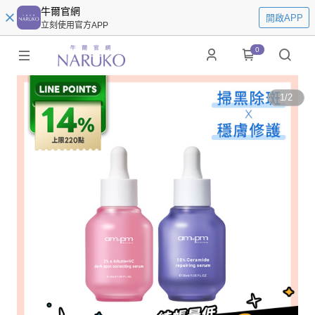
牛爾官網
開啟APP
立刻使用官方APP
0
1
/
2