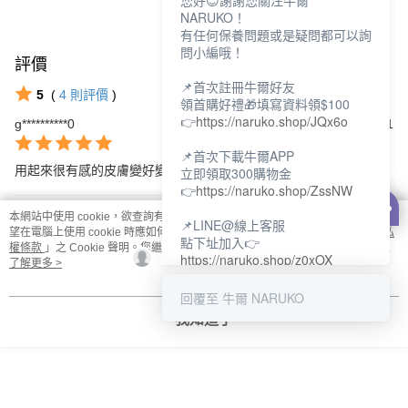
您好😊謝謝您關注牛爾
NARUKO！
有任何保養問題或是疑問都可以詢
問小編哦！
評價
查看全部
📌首次註冊牛爾好友
5
(
4
則評價
)
領首購好禮🎁填寫資料領$100
👉
https://naruko.shop/JQx6o
g**********0
2025/04/01
📌首次下載牛爾APP
立即領取300購物金
用起來很有感的皮膚變好變寶寶肌了
👉
https://naruko.shop/ZssNW
x630923
2024/09/06
本網站中使用 cookie，欲查詢有關本網站使用 cookie 方式之詳情，及若您不希
📌LINE@線上客服
望在電腦上使用 cookie 時應如何變更電腦的 cookie 設定，請參閱本網站「
隱私
點下址加入👉
權條款
」之 Cookie 聲明。您繼續使用本網站即表示您同意本公司得按本網站使
https://naruko.shop/z0xOX
用條款之 Cookie 聲明使用 cookie。
了解更多 >
📌電話客服：02-26581707
回覆至 牛爾 NARUKO
本分類熱銷
全站排行
服務時間👉周一至周10:00～
我知道了
18:00
12:00~13:30休息時間(例假日除
外)
熱門標籤