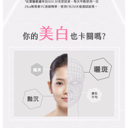
時審查核予不同之上限額度；若仍有額度不足之情形，本公司將視審查結果
離島宅配
請求用戶進行身份認證。
每筆NT$220，滿NT$599(含以上)免運費
５．嚴禁一人註冊多個帳號或使用他人資訊註冊。若發現惡意使用之情形，
恩沛科技股份有限公司將有權停止該用戶之使用額度並採取法律行動。
海外宅配
查看運費