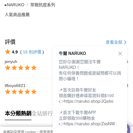
▸NARUKO
茶樹抗痘系列
人氣商品推薦
評價
查看全部
4.9
(
18
則評價
)
牛爾 NARUKO
您好😊謝謝您關注牛爾
jenyuh
2025/11/05
NARUKO！
有任何保養問題或是疑問都可以詢
問小編哦！
tfboys6821
2025/08/23
📌首次註冊牛爾好友
領首購好禮🎁填寫資料領$100
👉
https://naruko.shop/JQx6o
📌首次下載牛爾APP
本分類熱銷
全站排行
立即領取300購物金
👉
https://naruko.shop/ZssNW
本網站中使用 cookie，欲查詢有關本網站使用 cookie 方式之詳情，及若您不希