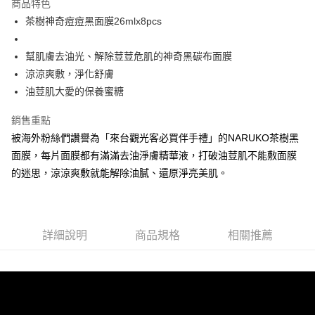
商品特色
6 期 0 利率 每期
NT$48
21家銀行
合作金庫商業銀行
第一商業銀行
茶樹神奇痘痘黑面膜26mlx8pcs
華南商業銀行
彰化商業銀行
合作金庫商業銀行
第一商業銀行
超商取貨付款
上海商業儲蓄銀行
台北富邦商業銀行
華南商業銀行
彰化商業銀行
國泰世華商業銀行
兆豐國際商業銀行
幫肌膚去油光、解除荳荳危肌的神奇黑碳布面膜
LINE Pay
上海商業儲蓄銀行
台北富邦商業銀行
臺灣中小企業銀行
台中商業銀行
涼涼爽敷，淨化舒膚
國泰世華商業銀行
兆豐國際商業銀行
匯豐（台灣）商業銀行
華泰商業銀行
Apple Pay
臺灣中小企業銀行
台中商業銀行
油荳肌大愛的保養蜜糖
聯邦商業銀行
遠東國際商業銀行
匯豐（台灣）商業銀行
華泰商業銀行
街口支付
元大商業銀行
永豐商業銀行
銷售重點
聯邦商業銀行
遠東國際商業銀行
玉山商業銀行
星展（台灣）商業銀行
元大商業銀行
永豐商業銀行
被海外粉絲們讚譽為「來台觀光客必買伴手禮」的NARUKO茶樹黑
悠遊付
台新國際商業銀行
中國信託商業銀行
玉山商業銀行
星展（台灣）商業銀行
面膜，每片面膜都有滿滿去油淨膚精華液，打破油荳肌不能敷面膜
台灣樂天信用卡公司
台新國際商業銀行
中國信託商業銀行
大哥付你分期
的迷思，涼涼爽敷就能解除油膩、還原淨亮美肌。
台灣樂天信用卡公司
相關說明
【大哥付你分期使用說明】
AFTEE先享後付
1.本服務由台灣大哥大提供，台灣大哥大用戶可立即使用無須另外申請。
2.付款方式選擇「大哥付你分期」，訂單成立後會自動跳轉到大哥付的交易
相關說明
詳細說明
商品規格
相關推薦
流程，驗證手機門號後，選擇欲分期的期數、繳款截止日，確認付款後即完
【關於「AFTEE先享後付」】
成交易。
ATM付款
AFTEE先享後付是「在收到商品之後才付款」的支付方式。 讓您購物簡單
3.實際核准額度、可分期數及費用金額請依後續交易確認頁面所載為準。
便利好安心！
4.訂單成立30分鐘內，如未前往確認交易或遇審核未通過，訂單將自動取
１．簡單：不需註冊會員、不需綁卡、不需儲值。
運送方式
消。如遇「轉專審核」未通過狀況，表示未達大哥付你分期系統評分，恕無
２．便利：只要手機號碼，簡訊認證，即可結帳。
法說明評估內容。
３．安心：先確認商品／服務後，再付款。
全家取貨付款
【繳款方式說明】