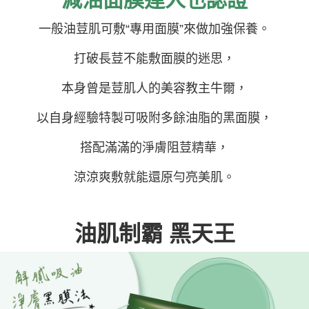
請求用戶進行身份認證。
每筆NT$220，滿NT$599(含以上)免運費
５．嚴禁一人註冊多個帳號或使用他人資訊註冊。若發現惡意使用之情形，
一般油荳肌可敷“專用面膜”來做加強保養。
恩沛科技股份有限公司將有權停止該用戶之使用額度並採取法律行動。
海外宅配
查看運費
打破長荳不能敷面膜的迷思，
本身曾是荳肌人的美容教主牛爾，
以自身經驗特製可吸附多餘油脂的黑面膜，
搭配滿滿的淨膚阻荳精華，
涼涼爽敷就能還原勻亮美肌。
油肌制霸 黑天王