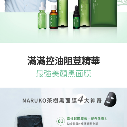
滿滿控油阻荳精華
最強美顏黑面膜