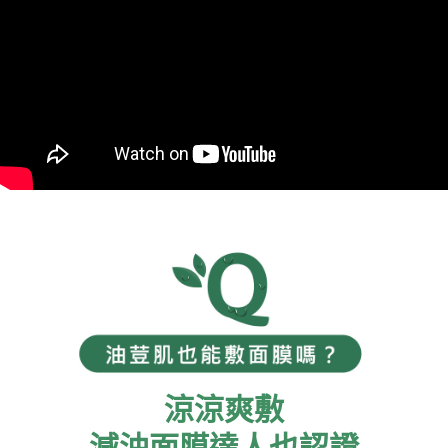
1.分期款項不併入電信帳單，「大哥付你分期」於每月結算日後寄送繳費提
每筆NT$80，滿NT$599(含以上)免運費
【「AFTEE先享後付」結帳流程】
醒簡訊。
１．於結帳方式選擇「AFTEE先享後付」後，將跳轉至「AFTEE先享後付」
2.透過簡訊連結打開帳單後，可選擇「超商條碼／台灣大直營門市／銀行轉
付款後全家取貨
結帳頁面，進行簡訊認證並確認金額後，即可完成結帳。
帳／街口支付／iPASS MONEY」等通路繳費。
２．訂單成立數日內，您將收到繳費通知簡訊。
每筆NT$80，滿NT$599(含以上)免運費
３．收到繳費通知簡訊後14天內，點擊此簡訊中的連結，可透過四大超商／
【注意事項】
ATM／網路銀行／等多元方式進行付款，方視為交易完成。
萊爾富取貨付款
1.本服務係由「台灣大哥大股份有限公司」（以下簡稱本公司）所提供，讓
※ 請注意：結帳手續完成當下不需立刻繳費，但若您需要取消訂單，請聯絡
用戶於交易時，得透過本服務購買商品或服務，並由商店將買賣／分期付款
每筆NT$80，滿NT$599(含以上)免運費
購買商品的店家。未經商家同意取消之訂單仍視為有效，需透過AFTEE先享
買賣價金債權讓與本公司後，依約使用本公司帳單繳交帳款。
後付繳納相關費用。
2.基於同意付款使用「大哥付你分期」之契約關係目的，商店將以您的個人
付款後萊爾富取貨
※ 交易是否成功請以「AFTEE先享後付 」之結帳頁面顯示為準，若有關於
資料（包含姓名、電話或地址）提供予台灣大哥大進項蒐集、處理及利用，
是否繳費成功／繳費後需取消欲退款等相關疑問，請聯繫「AFTEE先享後付
每筆NT$80，滿NT$599(含以上)免運費
由本公司與您本人進行分期帳單所需資料之確認、核對及更正。
客戶支援中心」
https://netprotections.freshdesk.com/support/home
3.完整用戶服務條款，請詳閱以下連結：
https://oppay.tw/userRule
7-11取貨付款
【注意事項】
１．透過由恩沛科技股份有限公司提供之「AFTEE先享後付」服務完成之交
每筆NT$80，滿NT$599(含以上)免運費
易，需依本服務之必要範圍內提供個人資料，並將交易相關給付款項請求債
權轉讓予恩沛科技股份有限公司。
付款後7-11取貨
２．關於個人資料處理事宜，請瀏覽以下網址：
每筆NT$80，滿NT$599(含以上)免運費
https://aftee.tw/terms/#terms3
３．未成年的使用者請事先徵得法定代理人或監護人之同意方可使用
一般宅配
「AFTEE先享後付」，若未經同意申辦者引起之損失，本公司不負相關責
涼涼爽敷
任。
每筆NT$80，滿NT$599(含以上)免運費
４．使用「AFTEE先享後付」時，將依據個別帳號之用戶狀況，依本公司即
時審查核予不同之上限額度；若仍有額度不足之情形，本公司將視審查結果
減油面膜達人也認證
離島宅配