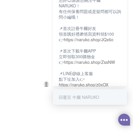
您好😊謝謝您關注牛爾
NARUKO！
有任何保養問題或是疑問都可以詢
問小編哦！
📌首次註冊牛爾好友
領首購好禮🎁填寫資料領$100
👉
https://naruko.shop/JQx6o
📌首次下載牛爾APP
立即領取300購物金
👉
https://naruko.shop/ZssNW
📌LINE@線上客服
點下址加入👉
https://naruko.shop/z0xOX
📌電話客服：02-26581707
回覆至 牛爾 NARUKO
服務時間👉周一至周10:00～
18:00
12:00~13:30休息時間(例假日除
外)