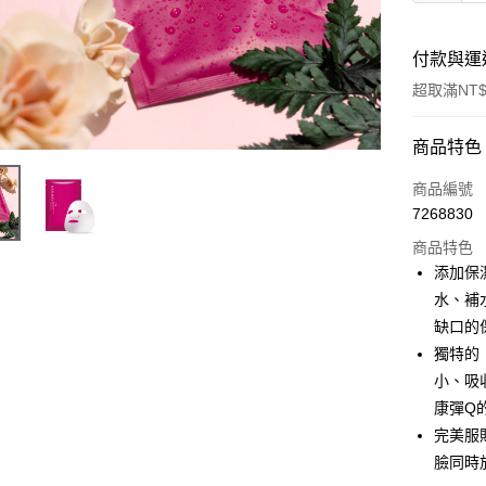
付款與運
超取滿NT$
付款方式
商品特色
信用卡一
商品編號
7268830
信用卡分
商品特色
3 期 
添加保
6 期 
合作金
水、補
華南商
缺口的
合作金
超商取貨
上海商
華南商
獨特的
國泰世
LINE Pay
上海商
小、吸
臺灣中
國泰世
康彈Q
匯豐（
Apple Pay
臺灣中
聯邦商
完美服
匯豐（
街口支付
元大商
臉同時
聯邦商
玉山商