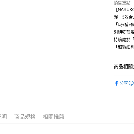
元大商
悠遊付
銷售重點
台新國
玉山商
【NARU
台灣樂
台新國
大哥付你
護」3效合
台灣樂
相關說明
「吸+補+
【大哥付
AFTEE先
1.本服務
謝絕乾荒
2.付款方
相關說明
持續處於
流程，驗
【關於「A
「超微細
ATM付款
完成交易
AFTEE
3.實際核
便利好安
4.訂單成
１．簡單
消。如遇
２．便利
商品相關分
運送方式
無法說明
３．安心
【繳款方
▸NARUKO
全家取貨
1.分期款
【「AFT
分享
醒簡訊。
每筆NT$8
１．於結帳
▸產品功效
2.透過簡
付」結帳
帳／街口支
付款後全
２．訂單
▸產品類型
３．收到繳
每筆NT$8
【注意事
【好康情
／ATM／
1.本服務
※ 請注意
折
說明
商品規格
相關推薦
萊爾富取
用戶於交
絡購買商品
款買賣價
✧港澳訂
先享後付
每筆NT$8
2.基於同
※ 交易是
資料（包