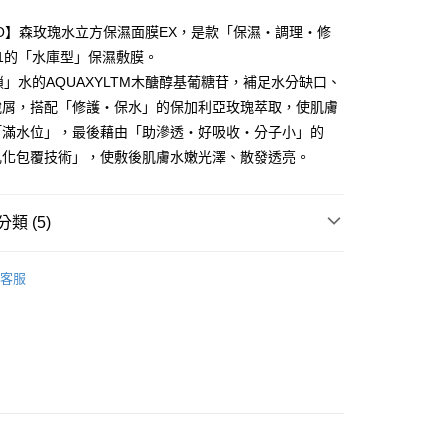
業銀行
永豐商業銀行
際商業銀行
中國信託商業銀行
業銀行
星展（台灣）商業銀行
KO】森玫瑰水立方保濕面膜EX，是款「保濕‧調理‧修
天信用卡公司
際商業銀行
中國信託商業銀行
分期
1的「水庫型」保濕敷膜。
天信用卡公司
鎖」水的AQUAXYLTM木醣醇基葡糖苷，補足水分缺口、
你分期使用說明】
享後付
由台灣大哥大提供，台灣大哥大用戶可立即使用無須另外申請。
脫屑，搭配「修護‧保水」的保加利亞玫瑰萃取，使肌膚
式選擇「大哥付你分期」，訂單成立後會自動跳轉到大哥付的交易
「滿水位」，最後藉由「助滲透‧好吸收‧分子小」的
證手機門號後，選擇欲分期的期數、繳款截止日，確認付款後即
FTEE先享後付」】
乳化包覆技術」，使敷後肌膚水嫩光澤、散發透亮。
。
先享後付是「在收到商品之後才付款」的支付方式。 讓您購物簡單
准額度、可分期數及費用金額請依後續交易確認頁面所載為準。
心！
立30分鐘內，如未前往確認交易或遇審核未通過，訂單將自動取
：不需註冊會員、不需綁卡、不需儲值。
「轉專審核」未通過狀況，表示未達大哥付你分期系統評分，恕
：只要手機號碼，簡訊認證，即可結帳。
類 (5)
評估內容。
：先確認商品／服務後，再付款。
式說明】
森玫瑰保濕系列
付款
項不併入電信帳單，「大哥付你分期」於每月結算日後寄送繳費提
EE先享後付」結帳流程】
客服
0，滿NT$599(含以上)免運費
方式選擇「AFTEE先享後付」後，將跳轉至「AFTEE先享後
分類
保濕潤澤
訊連結打開帳單後，可選擇「超商條碼／台灣大直營門市／銀行轉
頁面，進行簡訊認證並確認金額後，即可完成結帳。
付／iPASS MONEY」等通路繳費。
家取貨
成立數日內，您將收到繳費通知簡訊。
分類
面膜/凍膜
費通知簡訊後14天內，點擊此簡訊中的連結，可透過四大超商
0，滿NT$599(含以上)免運費
項】
報】自由配輕鬆賺
NARUKO｜單品任選3件75折/5件7
網路銀行／等多元方式進行付款，方視為交易完成。
係由「台灣大哥大股份有限公司」（以下簡稱本公司）所提供，讓
：結帳手續完成當下不需立刻繳費，但若您需要取消訂單，請聯
貨付款
易時，得透過本服務購買商品或服務，並由商店將買賣／分期付
的店家。未經商家同意取消之訂單仍視為有效，需透過AFTEE
金債權讓與本公司後，依約使用本公司帳單繳交帳款。
購專區
茶樹抗痘｜NARUKO
繳納相關費用。
0，滿NT$599(含以上)免運費
意付款使用「大哥付你分期」之契約關係目的，商店將以您的個人
否成功請以「AFTEE先享後付 」之結帳頁面顯示為準，若有關於
含姓名、電話或地址）提供予台灣大哥大進項蒐集、處理及利