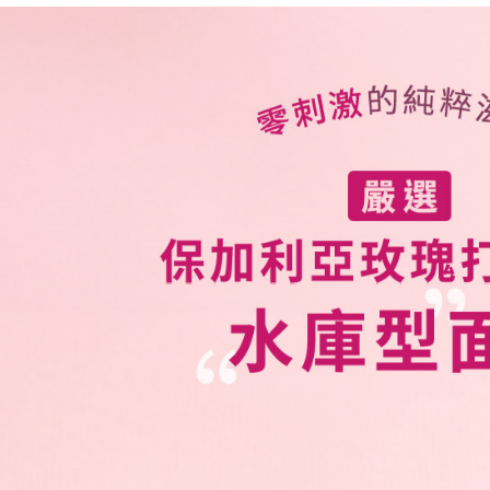
是否繳費成
付款後萊
用，由本
付客戶支
每筆NT$8
3.完整用
【注意事
7-11取貨
１．透過由
交易，需
每筆NT$8
求債權轉
２．關於
付款後7-1
https://aft
每筆NT$8
３．未成
「AFTE
一般宅配
任。
４．使用「
每筆NT$8
即時審查
結果請求
離島宅配
５．嚴禁
每筆NT$2
形，恩沛
動。
海外宅配