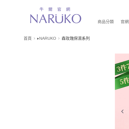
商品分類
官網
首頁
▸NARUKO
森玫瑰保濕系列