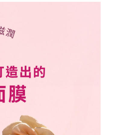
功／繳費後需取消欲退款等相關疑問，請聯繫「AFTEE先享後
爾富取貨
公司與您本人進行分期帳單所需資料之確認、核對及更正。
援中心」
https://netprotections.freshdesk.com/support/home
0，滿NT$599(含以上)免運費
戶服務條款，請詳閱以下連結：
https://oppay.tw/userRule
項】
付款
恩沛科技股份有限公司提供之「AFTEE先享後付」服務完成之
依本服務之必要範圍內提供個人資料，並將交易相關給付款項請
0，滿NT$599(含以上)免運費
讓予恩沛科技股份有限公司。
個人資料處理事宜，請瀏覽以下網址：
1取貨
ee.tw/terms/#terms3
0，滿NT$599(含以上)免運費
年的使用者請事先徵得法定代理人或監護人之同意方可使用
E先享後付」，若未經同意申辦者引起之損失，本公司不負相關責
AFTEE先享後付」時，將依據個別帳號之用戶狀況，依本公司
0，滿NT$599(含以上)免運費
核予不同之上限額度；若仍有額度不足之情形，本公司將視審查
用戶進行身份認證。
一人註冊多個帳號或使用他人資訊註冊。若發現惡意使用之情
20，滿NT$599(含以上)免運費
科技股份有限公司將有權停止該用戶之使用額度並採取法律行
查看運費