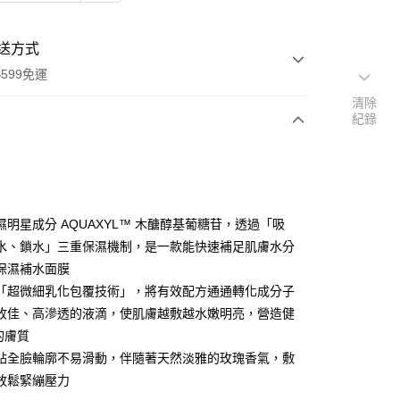
送方式
599免運
清除
紀錄
次付款
期付款
0 利率 每期
NT$86
21家銀行
濕明星成分 AQUAXYL™ 木醣醇基葡糖苷，透過「吸
0 利率 每期
NT$43
21家銀行
庫商業銀行
第一商業銀行
水、鎖水」三重保濕機制，是一款能快速補足肌膚水分
業銀行
彰化商業銀行
保濕補水面膜
庫商業銀行
第一商業銀行
付款
業儲蓄銀行
台北富邦商業銀行
業銀行
彰化商業銀行
「超微細乳化包覆技術」，將有效配方通通轉化成分子
華商業銀行
兆豐國際商業銀行
業儲蓄銀行
台北富邦商業銀行
收佳、高滲透的液滴，使肌膚越敷越水嫩明亮，營造健
小企業銀行
台中商業銀行
華商業銀行
兆豐國際商業銀行
的膚質
台灣）商業銀行
華泰商業銀行
小企業銀行
台中商業銀行
業銀行
遠東國際商業銀行
貼全臉輪廓不易滑動，伴隨著天然淡雅的玫瑰香氣，敷
台灣）商業銀行
華泰商業銀行
業銀行
永豐商業銀行
放鬆緊繃壓力
業銀行
遠東國際商業銀行
業銀行
星展（台灣）商業銀行