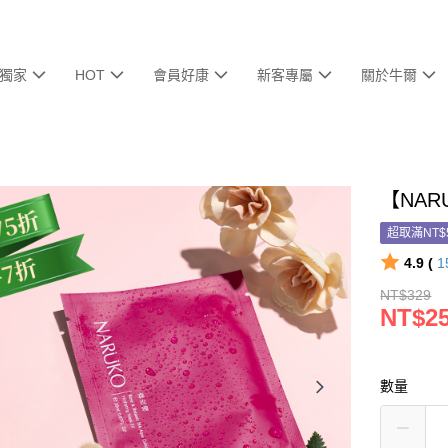
獨家
HOT
會員好康
新客專屬
關於牛爾
【NAR
超取滿NT$
4.9 (
1
NT$329
NT$2
數量