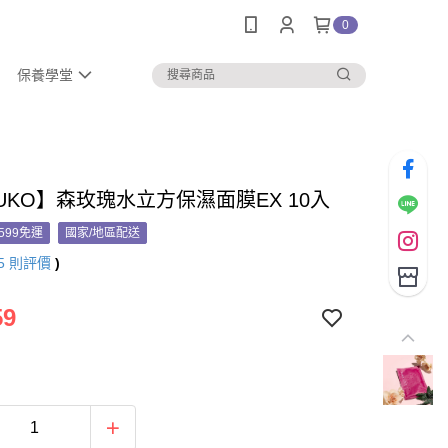
0
保養學堂
UKO】森玫瑰水立方保濕面膜EX 10入
599免運
國家/地區配送
5
則評價
)
59