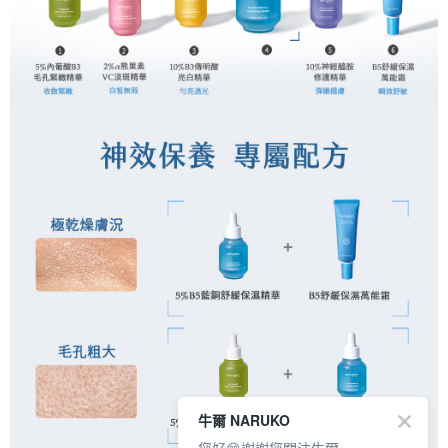
牛爾 NARUKO