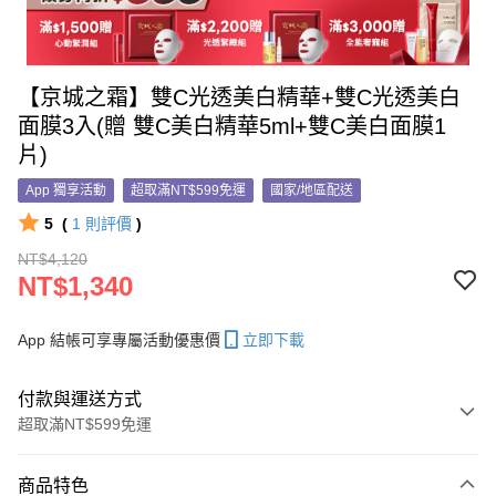
【京城之霜】雙C光透美白精華+雙C光透美白
面膜3入(贈 雙C美白精華5ml+雙C美白面膜1
片)
App 獨享活動
超取滿NT$599免運
國家/地區配送
5
(
1
則評價
)
NT$4,120
NT$1,340
App 結帳可享專屬活動優惠價
立即下載
付款與運送方式
超取滿NT$599免運
付款方式
商品特色