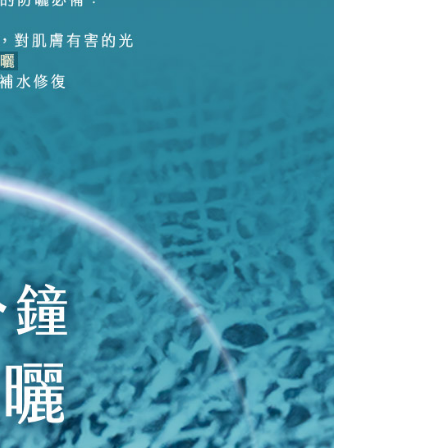
意付款使用「大哥付你分期」之契約關係目的，商店將以您的個人
否成功請以「AFTEE先享後付 」之結帳頁面顯示為準，若有關於
含姓名、電話或地址）提供予台灣大哥大進項蒐集、處理及利
功／繳費後需取消欲退款等相關疑問，請聯繫「AFTEE先享後
爾富取貨
公司與您本人進行分期帳單所需資料之確認、核對及更正。
援中心」
https://netprotections.freshdesk.com/support/home
0，滿NT$599(含以上)免運費
戶服務條款，請詳閱以下連結：
https://oppay.tw/userRule
項】
付款
恩沛科技股份有限公司提供之「AFTEE先享後付」服務完成之
依本服務之必要範圍內提供個人資料，並將交易相關給付款項請
0，滿NT$599(含以上)免運費
讓予恩沛科技股份有限公司。
個人資料處理事宜，請瀏覽以下網址：
1取貨
ee.tw/terms/#terms3
0，滿NT$599(含以上)免運費
年的使用者請事先徵得法定代理人或監護人之同意方可使用
E先享後付」，若未經同意申辦者引起之損失，本公司不負相關責
AFTEE先享後付」時，將依據個別帳號之用戶狀況，依本公司
0，滿NT$599(含以上)免運費
核予不同之上限額度；若仍有額度不足之情形，本公司將視審查
用戶進行身份認證。
一人註冊多個帳號或使用他人資訊註冊。若發現惡意使用之情
20，滿NT$599(含以上)免運費
科技股份有限公司將有權停止該用戶之使用額度並採取法律行