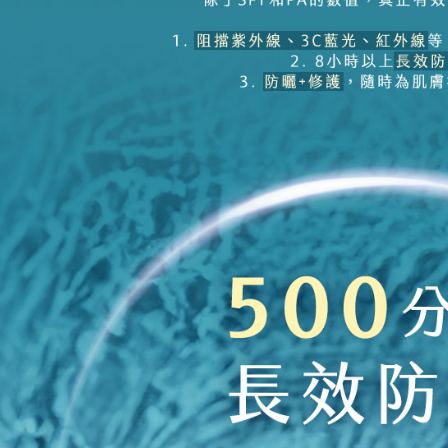
2.基於同
※ 交易是
資料（包
是否繳費成
付款後萊
用，由本
付客戶支
每筆NT$8
3.完整用
【注意事
7-11取貨
１．透過由
交易，需
每筆NT$8
求債權轉
２．關於
付款後7-1
https://aft
每筆NT$8
３．未成
「AFTE
一般宅配
任。
４．使用「
每筆NT$8
即時審查
結果請求
離島宅配
５．嚴禁
每筆NT$2
形，恩沛
動。