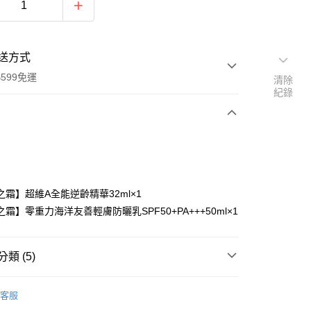
送方式
599免運
清除
紀錄
次付款
期付款
0 利率 每期
NT$596
21家銀行
之霜】超維A全能逆齡精華32ml×1
0 利率 每期
NT$298
21家銀行
庫商業銀行
第一商業銀行
霜】零重力海洋友善輕膚防曬乳SPF50+PA+++50ml×1
業銀行
彰化商業銀行
庫商業銀行
第一商業銀行
付款
業儲蓄銀行
台北富邦商業銀行
業銀行
彰化商業銀行
華商業銀行
兆豐國際商業銀行
類 (5)
業儲蓄銀行
台北富邦商業銀行
小企業銀行
台中商業銀行
華商業銀行
兆豐國際商業銀行
台灣）商業銀行
華泰商業銀行
打推薦｜京城之霜
逆齡抗老系列★緊緻美肌滿額送4好
小企業銀行
台中商業銀行
客服
業銀行
遠東國際商業銀行
台灣）商業銀行
華泰商業銀行
業銀行
永豐商業銀行