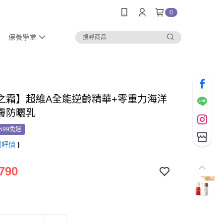
0
保養學堂
之霜】超維A全能逆齡精華+零重力海洋
膚防曬乳
599免運
則評價
)
790