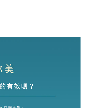
業銀行
遠東國際商業銀行
】抵禦紫外線38折起
業銀行
星展（台灣）商業銀行
業銀行
永豐商業銀行
際商業銀行
中國信託商業銀行
目愛用分享
▌醫學大聯盟分享 無痛抗老
業銀行
星展（台灣）商業銀行
天信用卡公司
際商業銀行
中國信託商業銀行
分期
打推薦｜京城之霜
透亮淨白系列★下殺22折起
天信用卡公司
明星商品✯超維A
你分期使用說明】
享後付
由台灣大哥大提供，台灣大哥大用戶可立即使用無須另外申請。
式選擇「大哥付你分期」，訂單成立後會自動跳轉到大哥付的交易
證手機門號後，選擇欲分期的期數、繳款截止日，確認付款後即
FTEE先享後付」】
。
先享後付是「在收到商品之後才付款」的支付方式。 讓您購物簡單
准額度、可分期數及費用金額請依後續交易確認頁面所載為準。
心！
立30分鐘內，如未前往確認交易或遇審核未通過，訂單將自動取
：不需註冊會員、不需綁卡、不需儲值。
「轉專審核」未通過狀況，表示未達大哥付你分期系統評分，恕
：只要手機號碼，簡訊認證，即可結帳。
評估內容。
：先確認商品／服務後，再付款。
式說明】
付款
項不併入電信帳單，「大哥付你分期」於每月結算日後寄送繳費提
EE先享後付」結帳流程】
0，滿NT$599(含以上)免運費
方式選擇「AFTEE先享後付」後，將跳轉至「AFTEE先享後
訊連結打開帳單後，可選擇「超商條碼／台灣大直營門市／銀行轉
頁面，進行簡訊認證並確認金額後，即可完成結帳。
付／iPASS MONEY」等通路繳費。
家取貨
成立數日內，您將收到繳費通知簡訊。
費通知簡訊後14天內，點擊此簡訊中的連結，可透過四大超商
0，滿NT$599(含以上)免運費
項】
網路銀行／等多元方式進行付款，方視為交易完成。
係由「台灣大哥大股份有限公司」（以下簡稱本公司）所提供，讓
：結帳手續完成當下不需立刻繳費，但若您需要取消訂單，請聯
貨付款
易時，得透過本服務購買商品或服務，並由商店將買賣／分期付
的店家。未經商家同意取消之訂單仍視為有效，需透過AFTEE
金債權讓與本公司後，依約使用本公司帳單繳交帳款。
繳納相關費用。
0，滿NT$599(含以上)免運費