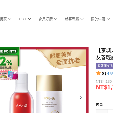
獨家
HOT
會員好康
新客專屬
關於牛爾
【京城
友善輕
超取滿NT$
5 (
4
NT$4,180
NT$1,
數量