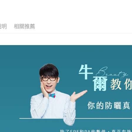
聯邦商
【安心防曬
玉山商
元大商
悠遊付
台新國
✧藝人節
玉山商
台灣樂
台新國
大哥付你
🔔本月主
說明
相關推薦
台灣樂
相關說明
▸京城之霜
【大哥付
AFTEE先
1.本服務
2.付款方
相關說明
流程，驗
【關於「A
ATM付款
完成交易
AFTEE
3.實際核
便利好安
4.訂單成
１．簡單
消。如遇
２．便利
運送方式
無法說明
３．安心
【繳款方
全家取貨
1.分期款
【「AFT
醒簡訊。
每筆NT$8
１．於結帳
2.透過簡
付」結帳
帳／街口支
付款後全
２．訂單
３．收到繳
每筆NT$8
【注意事
／ATM／
1.本服務
※ 請注意
萊爾富取
用戶於交
絡購買商品
款買賣價
先享後付
每筆NT$8