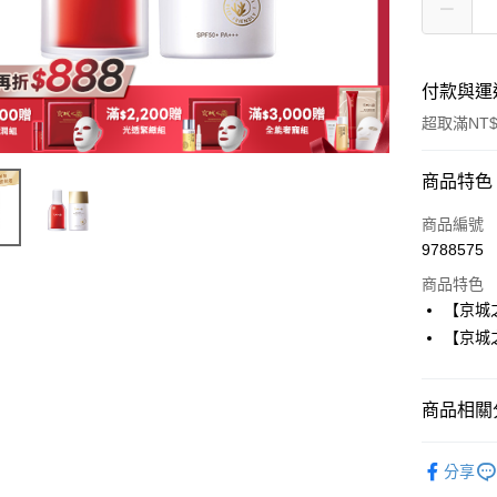
付款與運
超取滿NT$
付款方式
商品特色
信用卡一
商品編號
9788575
信用卡分
商品特色
3 期 
【京城
6 期 
合作金
【京城之
華南商
合作金
超商取貨
上海商
華南商
國泰世
商品相關分
LINE Pay
上海商
臺灣中
國泰世
匯豐（
🔔本月主
Apple Pay
臺灣中
分享
聯邦商
禮
匯豐（
街口支付
元大商