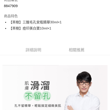
信用卡分期付款
8847909
3 期 0 利率 每期
NT$213
21家銀行
商品特色
6 期 0 利率 每期
NT$106
21家銀行
合作金庫商業銀行
第一商業銀行
【茶樹】三酸毛孔安瓶精華30ml×1
華南商業銀行
彰化商業銀行
合作金庫商業銀行
第一商業銀行
超商取貨付款
【茶樹】痘印美白寶10ml×1
上海商業儲蓄銀行
台北富邦商業銀行
華南商業銀行
彰化商業銀行
國泰世華商業銀行
兆豐國際商業銀行
LINE Pay
上海商業儲蓄銀行
台北富邦商業銀行
臺灣中小企業銀行
台中商業銀行
國泰世華商業銀行
兆豐國際商業銀行
匯豐（台灣）商業銀行
華泰商業銀行
Apple Pay
臺灣中小企業銀行
台中商業銀行
聯邦商業銀行
遠東國際商業銀行
詳細說明
相關推薦
匯豐（台灣）商業銀行
華泰商業銀行
街口支付
元大商業銀行
永豐商業銀行
聯邦商業銀行
遠東國際商業銀行
玉山商業銀行
星展（台灣）商業銀行
元大商業銀行
永豐商業銀行
悠遊付
台新國際商業銀行
中國信託商業銀行
玉山商業銀行
星展（台灣）商業銀行
台灣樂天信用卡公司
台新國際商業銀行
中國信託商業銀行
大哥付你分期
台灣樂天信用卡公司
相關說明
【大哥付你分期使用說明】
AFTEE先享後付
1.本服務由台灣大哥大提供，台灣大哥大用戶可立即使用無須另外申請。
2.付款方式選擇「大哥付你分期」，訂單成立後會自動跳轉到大哥付的交易
相關說明
流程，驗證手機門號後，選擇欲分期的期數、繳款截止日，確認付款後即完
【關於「AFTEE先享後付」】
成交易。
ATM付款
AFTEE先享後付是「在收到商品之後才付款」的支付方式。 讓您購物簡單
3.實際核准額度、可分期數及費用金額請依後續交易確認頁面所載為準。
便利好安心！