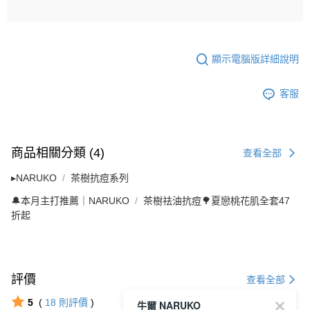
顯示電腦版詳細說明
客服
商品相關分類 (4)
查看全部
▸NARUKO
茶樹抗痘系列
🔔本月主打推薦｜NARUKO
茶樹祛油抗痘🌳夏戀桃花肌全套47
折起
評價
查看全部
5
(
18
則評價
)
牛爾 NARUKO