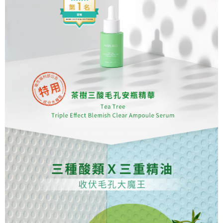
任。
每筆NT$80，滿NT$599(含以上)免運費
４．使用「AFTEE先享後付」時，將依據個別帳號之用戶狀況，依本公司即
時審查核予不同之上限額度；若仍有額度不足之情形，本公司將視審查結果
離島宅配
請求用戶進行身份認證。
每筆NT$220，滿NT$599(含以上)免運費
５．嚴禁一人註冊多個帳號或使用他人資訊註冊。若發現惡意使用之情形，
恩沛科技股份有限公司將有權停止該用戶之使用額度並採取法律行動。
海外宅配
查看運費