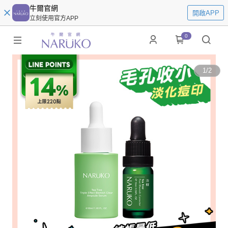
牛爾官網
開啟APP
立刻使用官方APP
0
1
/
2