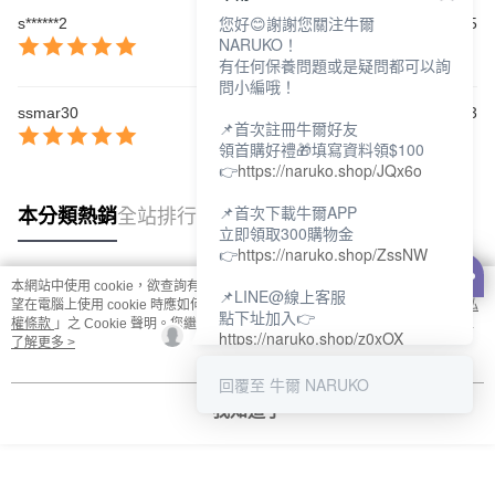
您好😊謝謝您關注牛爾
s******2
2026/02/25
NARUKO！
有任何保養問題或是疑問都可以詢
問小編哦！
ssmar30
2025/11/23
📌首次註冊牛爾好友
領首購好禮🎁填寫資料領$100
👉
https://naruko.shop/JQx6o
📌首次下載牛爾APP
本分類熱銷
全站排行
立即領取300購物金
👉
https://naruko.shop/ZssNW
本網站中使用 cookie，欲查詢有關本網站使用 cookie 方式之詳情，及若您不希
📌LINE@線上客服
熱門標籤
望在電腦上使用 cookie 時應如何變更電腦的 cookie 設定，請參閱本網站「
隱私
點下址加入👉
權條款
」之 Cookie 聲明。您繼續使用本網站即表示您同意本公司得按本網站使
https://naruko.shop/z0xOX
用條款之 Cookie 聲明使用 cookie。
了解更多 >
📌電話客服：02-26581707
回覆至 牛爾 NARUKO
服務時間👉周一至周10:00～
我知道了
18:00
12:00~13:30休息時間(例假日除
外)