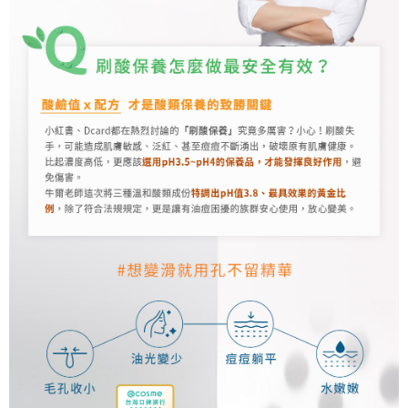
4.訂單成立30分鐘內，如未前往確認交易或遇審核未通過，訂單將自動取
１．簡單：不需註冊會員、不需綁卡、不需儲值。
運送方式
消。如遇「轉專審核」未通過狀況，表示未達大哥付你分期系統評分，恕無
２．便利：只要手機號碼，簡訊認證，即可結帳。
法說明評估內容。
３．安心：先確認商品／服務後，再付款。
全家取貨付款
【繳款方式說明】
1.分期款項不併入電信帳單，「大哥付你分期」於每月結算日後寄送繳費提
每筆NT$80，滿NT$599(含以上)免運費
【「AFTEE先享後付」結帳流程】
醒簡訊。
１．於結帳方式選擇「AFTEE先享後付」後，將跳轉至「AFTEE先享後付」
2.透過簡訊連結打開帳單後，可選擇「超商條碼／台灣大直營門市／銀行轉
付款後全家取貨
結帳頁面，進行簡訊認證並確認金額後，即可完成結帳。
帳／街口支付／iPASS MONEY」等通路繳費。
２．訂單成立數日內，您將收到繳費通知簡訊。
每筆NT$80，滿NT$599(含以上)免運費
３．收到繳費通知簡訊後14天內，點擊此簡訊中的連結，可透過四大超商／
【注意事項】
ATM／網路銀行／等多元方式進行付款，方視為交易完成。
萊爾富取貨付款
1.本服務係由「台灣大哥大股份有限公司」（以下簡稱本公司）所提供，讓
※ 請注意：結帳手續完成當下不需立刻繳費，但若您需要取消訂單，請聯絡
用戶於交易時，得透過本服務購買商品或服務，並由商店將買賣／分期付款
每筆NT$80，滿NT$599(含以上)免運費
購買商品的店家。未經商家同意取消之訂單仍視為有效，需透過AFTEE先享
買賣價金債權讓與本公司後，依約使用本公司帳單繳交帳款。
後付繳納相關費用。
2.基於同意付款使用「大哥付你分期」之契約關係目的，商店將以您的個人
付款後萊爾富取貨
※ 交易是否成功請以「AFTEE先享後付 」之結帳頁面顯示為準，若有關於
資料（包含姓名、電話或地址）提供予台灣大哥大進項蒐集、處理及利用，
是否繳費成功／繳費後需取消欲退款等相關疑問，請聯繫「AFTEE先享後付
每筆NT$80，滿NT$599(含以上)免運費
由本公司與您本人進行分期帳單所需資料之確認、核對及更正。
客戶支援中心」
https://netprotections.freshdesk.com/support/home
3.完整用戶服務條款，請詳閱以下連結：
https://oppay.tw/userRule
7-11取貨付款
【注意事項】
１．透過由恩沛科技股份有限公司提供之「AFTEE先享後付」服務完成之交
每筆NT$80，滿NT$599(含以上)免運費
易，需依本服務之必要範圍內提供個人資料，並將交易相關給付款項請求債
權轉讓予恩沛科技股份有限公司。
付款後7-11取貨
２．關於個人資料處理事宜，請瀏覽以下網址：
每筆NT$80，滿NT$599(含以上)免運費
https://aftee.tw/terms/#terms3
３．未成年的使用者請事先徵得法定代理人或監護人之同意方可使用
一般宅配
「AFTEE先享後付」，若未經同意申辦者引起之損失，本公司不負相關責