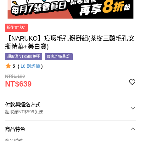
折後買1送1
【NARUKO】痘瑕毛孔掰掰組(茶樹三酸毛孔安
瓶精華+美白寶)
超取滿NT$599免運
國家/地區配送
5
(
18
則評價
)
NT$1,198
NT$639
付款與運送方式
超取滿NT$599免運
付款方式
商品特色
信用卡一次付款
商品編號