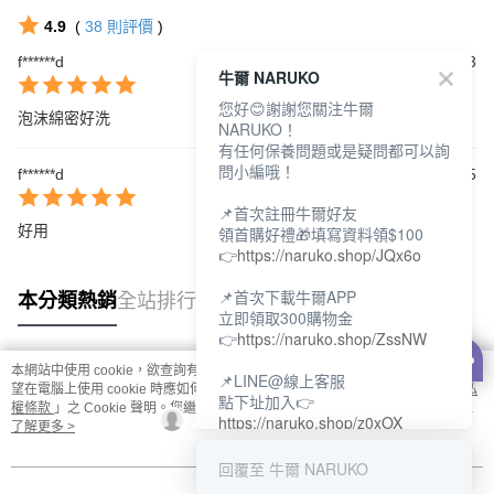
4.9
(
38
則評價
)
f******d
2026/05/23
牛爾 NARUKO
您好😊謝謝您關注牛爾
泡沫綿密好洗
NARUKO！
有任何保養問題或是疑問都可以詢
問小編哦！
f******d
2026/02/15
📌首次註冊牛爾好友
好用
領首購好禮🎁填寫資料領$100
👉
https://naruko.shop/JQx6o
📌首次下載牛爾APP
本分類熱銷
全站排行
立即領取300購物金
👉
https://naruko.shop/ZssNW
本網站中使用 cookie，欲查詢有關本網站使用 cookie 方式之詳情，及若您不希
📌LINE@線上客服
熱門標籤
望在電腦上使用 cookie 時應如何變更電腦的 cookie 設定，請參閱本網站「
隱私
點下址加入👉
權條款
」之 Cookie 聲明。您繼續使用本網站即表示您同意本公司得按本網站使
https://naruko.shop/z0xOX
用條款之 Cookie 聲明使用 cookie。
了解更多 >
📌電話客服：02-26581707
回覆至 牛爾 NARUKO
服務時間👉周一至周10:00～