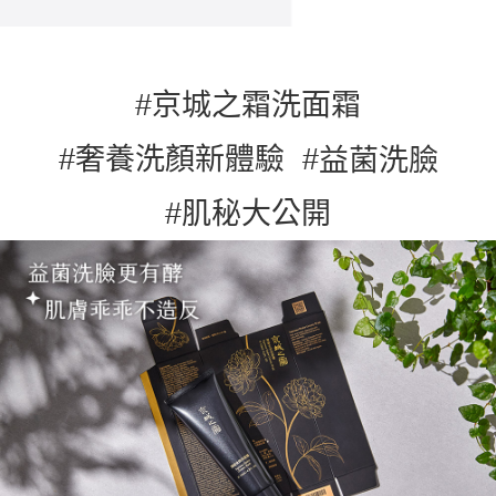
#
京城之霜洗面霜
#奢養洗顏新體驗 #
益菌洗臉
#
肌秘大公開