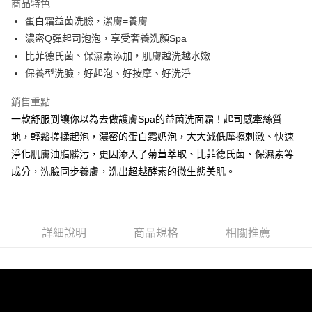
商品特色
6 期 0 利率 每期
NT$75
21家銀行
合作金庫商業銀行
第一商業銀行
蛋白霜益菌洗臉，潔膚=養膚
華南商業銀行
彰化商業銀行
合作金庫商業銀行
第一商業銀行
超商取貨付款
濃密Q彈起司泡泡，享受奢養洗顏Spa
上海商業儲蓄銀行
台北富邦商業銀行
華南商業銀行
彰化商業銀行
國泰世華商業銀行
兆豐國際商業銀行
比菲德氏菌、保濕素添加，肌膚越洗越水嫩
LINE Pay
上海商業儲蓄銀行
台北富邦商業銀行
臺灣中小企業銀行
台中商業銀行
保養型洗臉，好起泡、好按摩、好洗淨
國泰世華商業銀行
兆豐國際商業銀行
匯豐（台灣）商業銀行
華泰商業銀行
Apple Pay
臺灣中小企業銀行
台中商業銀行
聯邦商業銀行
遠東國際商業銀行
銷售重點
匯豐（台灣）商業銀行
華泰商業銀行
街口支付
元大商業銀行
永豐商業銀行
一款舒服到讓你以為去做護膚Spa的益菌洗面霜！起司感牽絲質
聯邦商業銀行
遠東國際商業銀行
玉山商業銀行
星展（台灣）商業銀行
元大商業銀行
永豐商業銀行
地，輕鬆搓揉起泡，濃密的蛋白霜奶泡，大大減低摩擦刺激、快速
悠遊付
台新國際商業銀行
中國信託商業銀行
玉山商業銀行
星展（台灣）商業銀行
淨化肌膚油脂髒污，更因添入了菊苣萃取、比菲德氏菌、保濕素等
台灣樂天信用卡公司
台新國際商業銀行
中國信託商業銀行
大哥付你分期
成分，洗臉同步養膚，洗出超越酵素的微生態美肌。
台灣樂天信用卡公司
相關說明
【大哥付你分期使用說明】
AFTEE先享後付
1.本服務由台灣大哥大提供，台灣大哥大用戶可立即使用無須另外申請。
2.付款方式選擇「大哥付你分期」，訂單成立後會自動跳轉到大哥付的交易
相關說明
詳細說明
商品規格
相關推薦
流程，驗證手機門號後，選擇欲分期的期數、繳款截止日，確認付款後即完
【關於「AFTEE先享後付」】
成交易。
ATM付款
AFTEE先享後付是「在收到商品之後才付款」的支付方式。 讓您購物簡單
3.實際核准額度、可分期數及費用金額請依後續交易確認頁面所載為準。
便利好安心！
4.訂單成立30分鐘內，如未前往確認交易或遇審核未通過，訂單將自動取
１．簡單：不需註冊會員、不需綁卡、不需儲值。
運送方式
消。如遇「轉專審核」未通過狀況，表示未達大哥付你分期系統評分，恕無
２．便利：只要手機號碼，簡訊認證，即可結帳。
法說明評估內容。
３．安心：先確認商品／服務後，再付款。
全家取貨付款
【繳款方式說明】