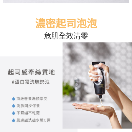
濃密起司泡泡
危肌全效清零