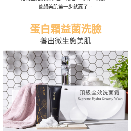
養顏美肌第一步就贏了。
蛋白霜益菌洗臉
養出微生態美肌