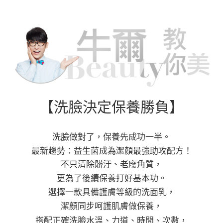
請求用戶進行身份認證。
每筆NT$220，滿NT$599(含以上)免運費
５．嚴禁一人註冊多個帳號或使用他人資訊註冊。若發現惡意使用之情形，
恩沛科技股份有限公司將有權停止該用戶之使用額度並採取法律行動。
海外宅配
查看運費
【洗臉決定保養勝負】
洗臉做對了，保養先成功一半。
最新趨勢：益生菌成為潔顏最強助攻配方！
不只清除髒汙、老廢角質，
更為了後續保養打好基本功。
選擇一款具備護膚等級的洗面乳，
潔顏同步呵護肌膚做保養，
搭配正確洗臉水溫、力道、時間、次數，