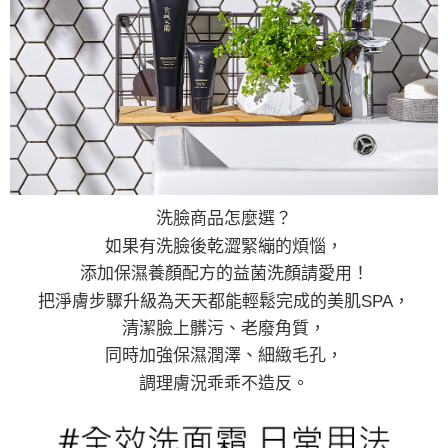
洗臉商品怎麼選？
如果有洗臉後乾澀緊繃的煩惱，
添加保濕養顏配方的益菌洗顏請愛用！
把淨膚步驟升級為天天都能輕鬆完成的美肌SPA，
清潔臉上髒污、老廢角質，
同時加強保濕潤澤、細緻毛孔，
調理膚況乖乖不造反。