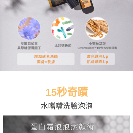
15秒奇蹟
水噹噹洗臉泡泡