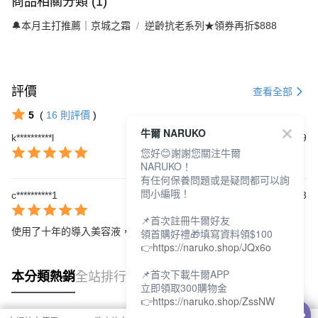
商品相關分類 (1)
🔔本月主打推薦｜京城之霜
逆齡抗老系列★領券再折$888
評價
查看全部
5
(
16
則評價
)
牛爾 NARUKO
k**********l
2026/01/09
您好😊謝謝您關注牛爾
NARUKO！
有任何保養問題或是疑問都可以詢
問小編哦！
c**********1
2025/12/13
📌首次註冊牛爾好友
使用了十年的導入美容液，效果完全不減分
領首購好禮🎁填寫資料領$100
👉
https://naruko.shop/JQx6o
📌首次下載牛爾APP
本分類熱銷
全站排行
立即領取300購物金
👉
https://naruko.shop/ZssNW