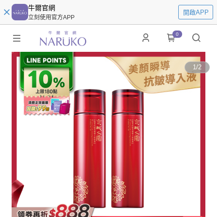
牛爾官網
開啟APP
立刻使用官方APP
0
1
/
2