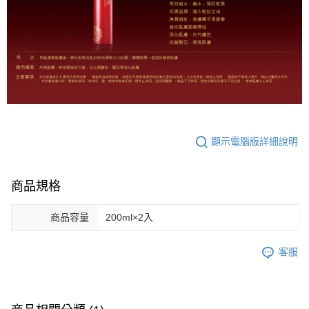
任。
每筆NT$80，滿NT$599(含以上)免運費
４．使用「AFTEE先享後付」時，將依據個別帳號之用戶狀況，依本公司即
時審查核予不同之上限額度；若仍有額度不足之情形，本公司將視審查結果
離島宅配
請求用戶進行身份認證。
每筆NT$220，滿NT$599(含以上)免運費
５．嚴禁一人註冊多個帳號或使用他人資訊註冊。若發現惡意使用之情形，
恩沛科技股份有限公司將有權停止該用戶之使用額度並採取法律行動。
海外宅配
查看運費
顯示電腦版詳細說明
商品規格
商品容量
200ml×2入
客服