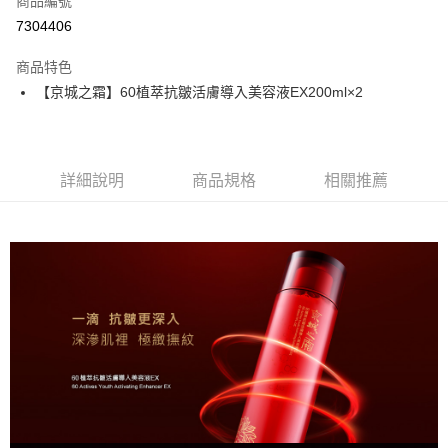
商品編號
信用卡分期付款
7304406
3 期 0 利率 每期
NT$553
21家銀行
商品特色
6 期 0 利率 每期
NT$276
21家銀行
合作金庫商業銀行
第一商業銀行
【京城之霜】60植萃抗皺活膚導入美容液EX200ml×2
華南商業銀行
彰化商業銀行
合作金庫商業銀行
第一商業銀行
超商取貨付款
上海商業儲蓄銀行
台北富邦商業銀行
華南商業銀行
彰化商業銀行
國泰世華商業銀行
兆豐國際商業銀行
LINE Pay
上海商業儲蓄銀行
台北富邦商業銀行
臺灣中小企業銀行
台中商業銀行
國泰世華商業銀行
兆豐國際商業銀行
詳細說明
商品規格
相關推薦
匯豐（台灣）商業銀行
華泰商業銀行
Apple Pay
臺灣中小企業銀行
台中商業銀行
聯邦商業銀行
遠東國際商業銀行
匯豐（台灣）商業銀行
華泰商業銀行
街口支付
元大商業銀行
永豐商業銀行
聯邦商業銀行
遠東國際商業銀行
玉山商業銀行
星展（台灣）商業銀行
元大商業銀行
永豐商業銀行
悠遊付
台新國際商業銀行
中國信託商業銀行
玉山商業銀行
星展（台灣）商業銀行
台灣樂天信用卡公司
台新國際商業銀行
中國信託商業銀行
大哥付你分期
台灣樂天信用卡公司
相關說明
【大哥付你分期使用說明】
AFTEE先享後付
1.本服務由台灣大哥大提供，台灣大哥大用戶可立即使用無須另外申請。
2.付款方式選擇「大哥付你分期」，訂單成立後會自動跳轉到大哥付的交易
相關說明
流程，驗證手機門號後，選擇欲分期的期數、繳款截止日，確認付款後即完
【關於「AFTEE先享後付」】
成交易。
ATM付款
AFTEE先享後付是「在收到商品之後才付款」的支付方式。 讓您購物簡單
3.實際核准額度、可分期數及費用金額請依後續交易確認頁面所載為準。
便利好安心！