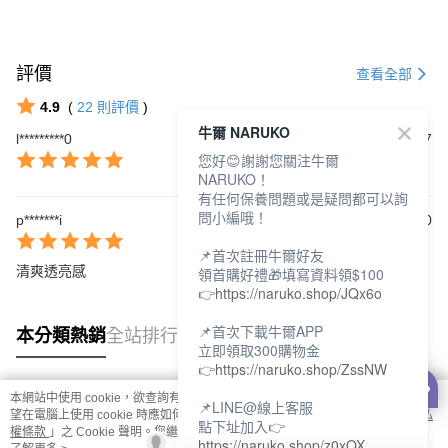
評價
查看全部
4.9
(
22
則評價
)
牛爾 NARUKO
l*********0
2026/08/07
您好😊謝謝您關注牛爾
NARUKO！
有任何保養問題或是疑問都可以詢
問小編哦！
p*******i
2026/07/10
📌首次註冊牛爾好友
領首購好禮🎁填寫資料領$100
清爽透亮感
👉
https://naruko.shop/JQx6o
📌首次下載牛爾APP
本分類熱銷
全站排行
立即領取300購物金
👉
https://naruko.shop/ZssNW
本網站中使用 cookie，欲查詢有關本網站使用 cookie 方式之詳情，及若您不希
📌LINE@線上客服
熱門標籤
望在電腦上使用 cookie 時應如何變更電腦的 cookie 設定，請參閱本網站「
隱私
點下址加入👉
權條款
」之 Cookie 聲明。您繼續使用本網站即表示您同意本公司得按本網站使
https://naruko.shop/z0xOX