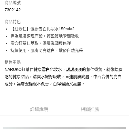
商品編號
信用卡分期付款
7302142
3 期 0 利率 每期
NT$142
21家銀行
商品特色
6 期 0 利率 每期
NT$71
21家銀行
合作金庫商業銀行
第一商業銀行
【紅薏仁】健康雪白化妝水150ml×2
華南商業銀行
彰化商業銀行
合作金庫商業銀行
第一商業銀行
超商取貨付款
專為肌膚調理而設，輕盈質地瞬間吸收
上海商業儲蓄銀行
台北富邦商業銀行
華南商業銀行
彰化商業銀行
國泰世華商業銀行
兆豐國際商業銀行
富含紅薏仁萃取，深層滋潤與修護
LINE Pay
上海商業儲蓄銀行
台北富邦商業銀行
臺灣中小企業銀行
台中商業銀行
持續使用，肌膚明亮透白，散發自然光采
國泰世華商業銀行
兆豐國際商業銀行
匯豐（台灣）商業銀行
華泰商業銀行
Apple Pay
臺灣中小企業銀行
台中商業銀行
聯邦商業銀行
遠東國際商業銀行
銷售重點
匯豐（台灣）商業銀行
華泰商業銀行
街口支付
元大商業銀行
永豐商業銀行
NARUKO紅薏仁健康雪白化妝水，甜甜淡淡的薏仁香氣，就像給臉
聯邦商業銀行
遠東國際商業銀行
玉山商業銀行
星展（台灣）商業銀行
元大商業銀行
永豐商業銀行
吃的健康甜品，清爽水嫩好吸收，直達肌膚底層。中西合併的亮白
悠遊付
台新國際商業銀行
中國信託商業銀行
玉山商業銀行
星展（台灣）商業銀行
成分，讓膚況從根本改善，白得健康又亮麗。
台灣樂天信用卡公司
台新國際商業銀行
中國信託商業銀行
大哥付你分期
台灣樂天信用卡公司
相關說明
【大哥付你分期使用說明】
AFTEE先享後付
1.本服務由台灣大哥大提供，台灣大哥大用戶可立即使用無須另外申請。
詳細說明
相關推薦
2.付款方式選擇「大哥付你分期」，訂單成立後會自動跳轉到大哥付的交易
相關說明
流程，驗證手機門號後，選擇欲分期的期數、繳款截止日，確認付款後即完
【關於「AFTEE先享後付」】
成交易。
ATM付款
AFTEE先享後付是「在收到商品之後才付款」的支付方式。 讓您購物簡單
3.實際核准額度、可分期數及費用金額請依後續交易確認頁面所載為準。