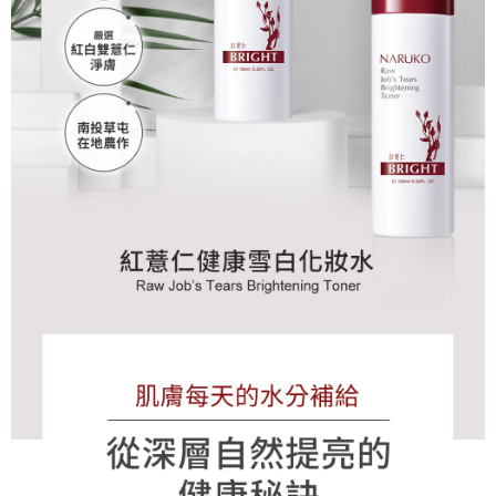
「AFTEE先享後付」，若未經同意申辦者引起之損失，本公司不負相關責
任。
每筆NT$80，滿NT$599(含以上)免運費
４．使用「AFTEE先享後付」時，將依據個別帳號之用戶狀況，依本公司即
時審查核予不同之上限額度；若仍有額度不足之情形，本公司將視審查結果
離島宅配
請求用戶進行身份認證。
每筆NT$220，滿NT$599(含以上)免運費
５．嚴禁一人註冊多個帳號或使用他人資訊註冊。若發現惡意使用之情形，
恩沛科技股份有限公司將有權停止該用戶之使用額度並採取法律行動。