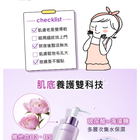
請求用戶進行身份認證。
每筆NT$220，滿NT$599(含以上)免運費
５．嚴禁一人註冊多個帳號或使用他人資訊註冊。若發現惡意使用之情形，
恩沛科技股份有限公司將有權停止該用戶之使用額度並採取法律行動。