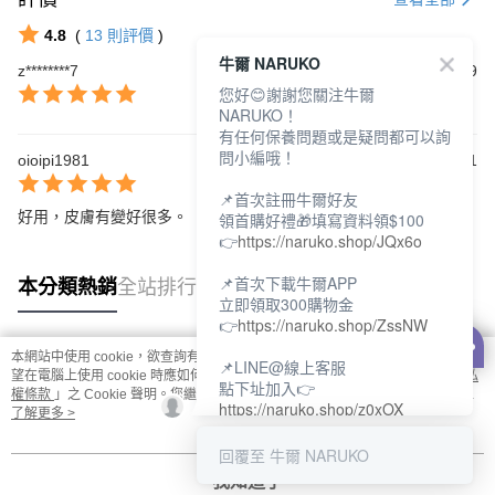
4.8
(
13
則評價
)
牛爾 NARUKO
z********7
2026/02/09
您好😊謝謝您關注牛爾
NARUKO！
有任何保養問題或是疑問都可以詢
問小編哦！
oioipi1981
2024/07/11
📌首次註冊牛爾好友
好用，皮膚有變好很多。
領首購好禮🎁填寫資料領$100
👉
https://naruko.shop/JQx6o
📌首次下載牛爾APP
本分類熱銷
全站排行
立即領取300購物金
👉
https://naruko.shop/ZssNW
本網站中使用 cookie，欲查詢有關本網站使用 cookie 方式之詳情，及若您不希
📌LINE@線上客服
熱門標籤
望在電腦上使用 cookie 時應如何變更電腦的 cookie 設定，請參閱本網站「
隱私
點下址加入👉
權條款
」之 Cookie 聲明。您繼續使用本網站即表示您同意本公司得按本網站使
https://naruko.shop/z0xOX
用條款之 Cookie 聲明使用 cookie。
了解更多 >
📌電話客服：02-26581707
回覆至 牛爾 NARUKO
服務時間👉周一至周10:00～
我知道了
18:00