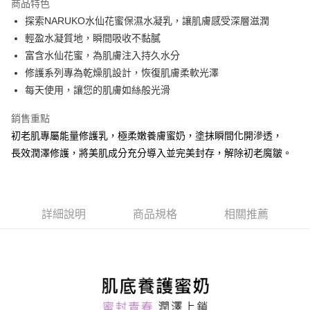
商品特色
6 期 0 利率 每期
NT$76
21家銀行
合作金庫商業銀行
第一商業銀行
探索NARUKO水仙花蜜保濕水凝乳，讓肌膚感受深層滋潤
華南商業銀行
彰化商業銀行
合作金庫商業銀行
第一商業銀行
超商取貨付款
輕盈水凝質地，瞬間吸收不黏膩
上海商業儲蓄銀行
台北富邦商業銀行
華南商業銀行
彰化商業銀行
國泰世華商業銀行
兆豐國際商業銀行
富含水仙花蜜，為肌膚注入持久水分
LINE Pay
上海商業儲蓄銀行
台北富邦商業銀行
臺灣中小企業銀行
台中商業銀行
修護系列專為乾燥肌設計，恢復肌膚柔軟光澤
國泰世華商業銀行
兆豐國際商業銀行
匯豐（台灣）商業銀行
華泰商業銀行
Apple Pay
臺灣中小企業銀行
台中商業銀行
每天使用，讓您的肌膚如絲般光滑
聯邦商業銀行
遠東國際商業銀行
匯豐（台灣）商業銀行
華泰商業銀行
街口支付
元大商業銀行
永豐商業銀行
銷售重點
聯邦商業銀行
遠東國際商業銀行
玉山商業銀行
星展（台灣）商業銀行
元大商業銀行
永豐商業銀行
初老肌專屬能量修護乳，極柔嫩養膚蜜奶，塗抹瞬間化開滲透，
悠遊付
台新國際商業銀行
中國信託商業銀行
玉山商業銀行
星展（台灣）商業銀行
長效潤澤修護，將美肌成分充分導入並完美封存，解除初老魔皺。
台灣樂天信用卡公司
台新國際商業銀行
中國信託商業銀行
大哥付你分期
台灣樂天信用卡公司
相關說明
【大哥付你分期使用說明】
AFTEE先享後付
1.本服務由台灣大哥大提供，台灣大哥大用戶可立即使用無須另外申請。
詳細說明
商品規格
相關推薦
2.付款方式選擇「大哥付你分期」，訂單成立後會自動跳轉到大哥付的交易
相關說明
流程，驗證手機門號後，選擇欲分期的期數、繳款截止日，確認付款後即完
【關於「AFTEE先享後付」】
成交易。
ATM付款
AFTEE先享後付是「在收到商品之後才付款」的支付方式。 讓您購物簡單
3.實際核准額度、可分期數及費用金額請依後續交易確認頁面所載為準。
便利好安心！
4.訂單成立30分鐘內，如未前往確認交易或遇審核未通過，訂單將自動取
１．簡單：不需註冊會員、不需綁卡、不需儲值。
運送方式
消。如遇「轉專審核」未通過狀況，表示未達大哥付你分期系統評分，恕無
２．便利：只要手機號碼，簡訊認證，即可結帳。
法說明評估內容。
３．安心：先確認商品／服務後，再付款。
全家取貨付款
【繳款方式說明】