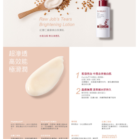
1.分期款項不併入電信帳單，「大哥付你分期」於每月結算日後寄送繳費提
每筆NT$80，滿NT$599(含以上)免運費
【「AFTEE先享後付」結帳流程】
醒簡訊。
１．於結帳方式選擇「AFTEE先享後付」後，將跳轉至「AFTEE先享後付」
2.透過簡訊連結打開帳單後，可選擇「超商條碼／台灣大直營門市／銀行轉
付款後全家取貨
結帳頁面，進行簡訊認證並確認金額後，即可完成結帳。
帳／街口支付／iPASS MONEY」等通路繳費。
２．訂單成立數日內，您將收到繳費通知簡訊。
每筆NT$80，滿NT$599(含以上)免運費
３．收到繳費通知簡訊後14天內，點擊此簡訊中的連結，可透過四大超商／
【注意事項】
ATM／網路銀行／等多元方式進行付款，方視為交易完成。
萊爾富取貨付款
1.本服務係由「台灣大哥大股份有限公司」（以下簡稱本公司）所提供，讓
※ 請注意：結帳手續完成當下不需立刻繳費，但若您需要取消訂單，請聯絡
用戶於交易時，得透過本服務購買商品或服務，並由商店將買賣／分期付款
每筆NT$80，滿NT$599(含以上)免運費
購買商品的店家。未經商家同意取消之訂單仍視為有效，需透過AFTEE先享
買賣價金債權讓與本公司後，依約使用本公司帳單繳交帳款。
後付繳納相關費用。
2.基於同意付款使用「大哥付你分期」之契約關係目的，商店將以您的個人
付款後萊爾富取貨
※ 交易是否成功請以「AFTEE先享後付 」之結帳頁面顯示為準，若有關於
資料（包含姓名、電話或地址）提供予台灣大哥大進項蒐集、處理及利用，
是否繳費成功／繳費後需取消欲退款等相關疑問，請聯繫「AFTEE先享後付
每筆NT$80，滿NT$599(含以上)免運費
由本公司與您本人進行分期帳單所需資料之確認、核對及更正。
客戶支援中心」
https://netprotections.freshdesk.com/support/home
3.完整用戶服務條款，請詳閱以下連結：
https://oppay.tw/userRule
7-11取貨付款
【注意事項】
１．透過由恩沛科技股份有限公司提供之「AFTEE先享後付」服務完成之交
每筆NT$80，滿NT$599(含以上)免運費
易，需依本服務之必要範圍內提供個人資料，並將交易相關給付款項請求債
權轉讓予恩沛科技股份有限公司。
付款後7-11取貨
２．關於個人資料處理事宜，請瀏覽以下網址：
每筆NT$80，滿NT$599(含以上)免運費
https://aftee.tw/terms/#terms3
３．未成年的使用者請事先徵得法定代理人或監護人之同意方可使用
一般宅配
「AFTEE先享後付」，若未經同意申辦者引起之損失，本公司不負相關責
任。
每筆NT$80，滿NT$599(含以上)免運費
４．使用「AFTEE先享後付」時，將依據個別帳號之用戶狀況，依本公司即
時審查核予不同之上限額度；若仍有額度不足之情形，本公司將視審查結果
離島宅配