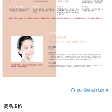
請求用戶進行身份認證。
每筆NT$220，滿NT$599(含以上)免運費
５．嚴禁一人註冊多個帳號或使用他人資訊註冊。若發現惡意使用之情形，
恩沛科技股份有限公司將有權停止該用戶之使用額度並採取法律行動。
顯示電腦版詳細說明
商品規格