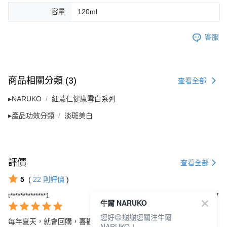
容量
120ml
客服
商品相關分類 (3)
查看全部
▸NARUKO
紅薏仁健康雪白系列
▸產品功效分類
淡斑美白
評價
查看全部
5
(
22
則評價
)
t**************1
2026/06/17
牛爾 NARUKO
您好😊謝謝您關注牛爾
每年夏天，就會回購，喜歡它淡淡很自然的清心氣味，及剛剛好的
NARUKO！