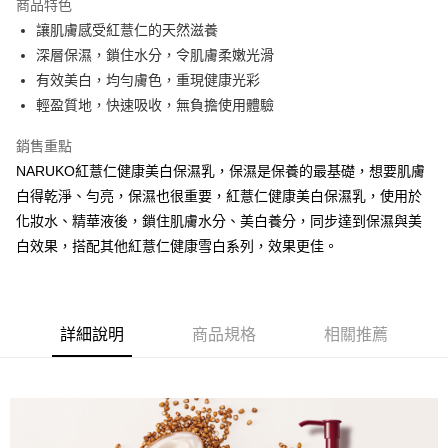
商品特色
6 期 0 利率 每期
NT$58
21家銀行
合作金庫商業銀行
第一商業銀行
讓肌膚感受紅薏仁的天然滋養
華南商業銀行
彰化商業銀行
合作金庫商業銀行
第一商業銀行
超商取貨付款
深層保濕，鎖住水分，令肌膚柔嫩光滑
上海商業儲蓄銀行
台北富邦商業銀行
華南商業銀行
彰化商業銀行
國泰世華商業銀行
兆豐國際商業銀行
有效美白，均勻膚色，重現健康光彩
LINE Pay
上海商業儲蓄銀行
台北富邦商業銀行
臺灣中小企業銀行
台中商業銀行
輕盈質地，快速吸收，無負擔使用體驗
國泰世華商業銀行
兆豐國際商業銀行
匯豐（台灣）商業銀行
華泰商業銀行
Apple Pay
臺灣中小企業銀行
台中商業銀行
聯邦商業銀行
遠東國際商業銀行
銷售重點
匯豐（台灣）商業銀行
華泰商業銀行
街口支付
元大商業銀行
永豐商業銀行
NARUKO紅薏仁健康美白保濕乳，保濕是保養的最基礎，想要肌膚
聯邦商業銀行
遠東國際商業銀行
玉山商業銀行
星展（台灣）商業銀行
元大商業銀行
永豐商業銀行
白得乾淨、勻亮，保濕也很重要，紅薏仁健康美白保濕乳，使用於
悠遊付
台新國際商業銀行
中國信託商業銀行
玉山商業銀行
星展（台灣）商業銀行
化妝水、精華液後，鎖住肌膚水分、美白養分，同步達到保濕與美
台灣樂天信用卡公司
台新國際商業銀行
中國信託商業銀行
大哥付你分期
白效果，搭配其他紅薏仁健康雪白系列，效果更佳。
台灣樂天信用卡公司
相關說明
【大哥付你分期使用說明】
AFTEE先享後付
1.本服務由台灣大哥大提供，台灣大哥大用戶可立即使用無須另外申請。
2.付款方式選擇「大哥付你分期」，訂單成立後會自動跳轉到大哥付的交易
相關說明
詳細說明
商品規格
相關推薦
流程，驗證手機門號後，選擇欲分期的期數、繳款截止日，確認付款後即完
【關於「AFTEE先享後付」】
成交易。
ATM付款
AFTEE先享後付是「在收到商品之後才付款」的支付方式。 讓您購物簡單
3.實際核准額度、可分期數及費用金額請依後續交易確認頁面所載為準。
便利好安心！
4.訂單成立30分鐘內，如未前往確認交易或遇審核未通過，訂單將自動取
１．簡單：不需註冊會員、不需綁卡、不需儲值。
運送方式
消。如遇「轉專審核」未通過狀況，表示未達大哥付你分期系統評分，恕無
２．便利：只要手機號碼，簡訊認證，即可結帳。
法說明評估內容。
３．安心：先確認商品／服務後，再付款。
全家取貨付款
【繳款方式說明】