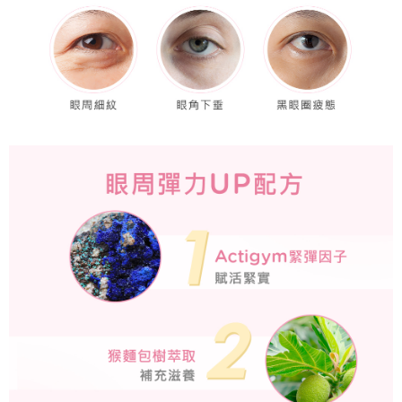
請求用戶進行身份認證。
每筆NT$220，滿NT$599(含以上)免運費
５．嚴禁一人註冊多個帳號或使用他人資訊註冊。若發現惡意使用之情形，
恩沛科技股份有限公司將有權停止該用戶之使用額度並採取法律行動。