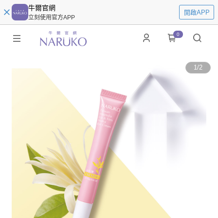
牛爾官網
開啟APP
立刻使用官方APP
0
1
/
2