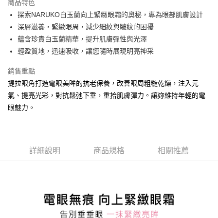
商品特色
6 期 0 利率 每期
NT$66
21家銀行
合作金庫商業銀行
第一商業銀行
探索NARUKO白玉蘭向上緊緻眼霜的奧秘，專為眼部肌膚設計
華南商業銀行
彰化商業銀行
合作金庫商業銀行
第一商業銀行
超商取貨付款
深層滋養，緊緻眼周，減少細紋與皺紋的困擾
上海商業儲蓄銀行
台北富邦商業銀行
華南商業銀行
彰化商業銀行
國泰世華商業銀行
兆豐國際商業銀行
蘊含珍貴白玉蘭精華，提升肌膚彈性與光澤
LINE Pay
上海商業儲蓄銀行
台北富邦商業銀行
臺灣中小企業銀行
台中商業銀行
輕盈質地，迅速吸收，讓您隨時展現明亮神采
國泰世華商業銀行
兆豐國際商業銀行
匯豐（台灣）商業銀行
華泰商業銀行
Apple Pay
臺灣中小企業銀行
台中商業銀行
聯邦商業銀行
遠東國際商業銀行
銷售重點
匯豐（台灣）商業銀行
華泰商業銀行
街口支付
元大商業銀行
永豐商業銀行
提拉眼角打造電眼美眸的抗老保養，改善眼周粗糙乾燥，注入元
聯邦商業銀行
遠東國際商業銀行
玉山商業銀行
星展（台灣）商業銀行
元大商業銀行
永豐商業銀行
氣、提亮光彩，對抗鬆弛下垂，重拾肌膚彈力。讓妳維持年輕的電
悠遊付
台新國際商業銀行
中國信託商業銀行
玉山商業銀行
星展（台灣）商業銀行
眼魅力。
台灣樂天信用卡公司
台新國際商業銀行
中國信託商業銀行
大哥付你分期
台灣樂天信用卡公司
相關說明
【大哥付你分期使用說明】
AFTEE先享後付
1.本服務由台灣大哥大提供，台灣大哥大用戶可立即使用無須另外申請。
詳細說明
商品規格
相關推薦
2.付款方式選擇「大哥付你分期」，訂單成立後會自動跳轉到大哥付的交易
相關說明
流程，驗證手機門號後，選擇欲分期的期數、繳款截止日，確認付款後即完
【關於「AFTEE先享後付」】
成交易。
ATM付款
AFTEE先享後付是「在收到商品之後才付款」的支付方式。 讓您購物簡單
3.實際核准額度、可分期數及費用金額請依後續交易確認頁面所載為準。
便利好安心！
4.訂單成立30分鐘內，如未前往確認交易或遇審核未通過，訂單將自動取
１．簡單：不需註冊會員、不需綁卡、不需儲值。
運送方式
消。如遇「轉專審核」未通過狀況，表示未達大哥付你分期系統評分，恕無
２．便利：只要手機號碼，簡訊認證，即可結帳。
法說明評估內容。
３．安心：先確認商品／服務後，再付款。
全家取貨付款
【繳款方式說明】