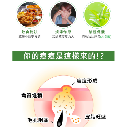
請求用戶進行身份認證。
每筆NT$220，滿NT$599(含以上)免運費
５．嚴禁一人註冊多個帳號或使用他人資訊註冊。若發現惡意使用之情形，
恩沛科技股份有限公司將有權停止該用戶之使用額度並採取法律行動。
海外宅配
查看運費