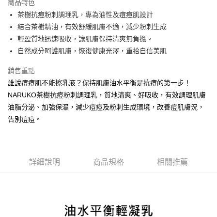
商品特色
6 期 0 利率 每期
NT$56
21家銀行
合作金庫商業銀行
第一商業銀行
茶樹抗痘粉刺調理乳，專為油性及痘痘肌設計
華南商業銀行
彰化商業銀行
合作金庫商業銀行
第一商業銀行
超商取貨付款
結合茶樹精油，有效舒緩肌膚不適，減少粉刺生成
上海商業儲蓄銀行
台北富邦商業銀行
華南商業銀行
彰化商業銀行
國泰世華商業銀行
兆豐國際商業銀行
輕盈質地迅速吸收，讓肌膚保持清爽無負擔。
LINE Pay
上海商業儲蓄銀行
台北富邦商業銀行
臺灣中小企業銀行
台中商業銀行
自然成分呵護肌膚，恢復健康光澤，重拾自信美肌
國泰世華商業銀行
兆豐國際商業銀行
匯豐（台灣）商業銀行
華泰商業銀行
Apple Pay
臺灣中小企業銀行
台中商業銀行
聯邦商業銀行
遠東國際商業銀行
銷售重點
匯豐（台灣）商業銀行
華泰商業銀行
街口支付
元大商業銀行
永豐商業銀行
誰說痘痘肌不能擦乳液？保持肌膚油水平衡是抗痘的第一步！
聯邦商業銀行
遠東國際商業銀行
玉山商業銀行
星展（台灣）商業銀行
元大商業銀行
永豐商業銀行
NARUKO茶樹抗痘粉刺調理乳，質地清爽、好吸收，有效調理肌膚
悠遊付
台新國際商業銀行
中國信託商業銀行
玉山商業銀行
星展（台灣）商業銀行
油脂分泌、加強保濕，減少痘痘及粉刺生成環境，改善痘肌膚況，
台灣樂天信用卡公司
台新國際商業銀行
中國信託商業銀行
大哥付你分期
告別痘痘。
台灣樂天信用卡公司
相關說明
【大哥付你分期使用說明】
AFTEE先享後付
1.本服務由台灣大哥大提供，台灣大哥大用戶可立即使用無須另外申請。
2.付款方式選擇「大哥付你分期」，訂單成立後會自動跳轉到大哥付的交易
相關說明
詳細說明
商品規格
相關推薦
流程，驗證手機門號後，選擇欲分期的期數、繳款截止日，確認付款後即完
【關於「AFTEE先享後付」】
成交易。
ATM付款
AFTEE先享後付是「在收到商品之後才付款」的支付方式。 讓您購物簡單
3.實際核准額度、可分期數及費用金額請依後續交易確認頁面所載為準。
便利好安心！
4.訂單成立30分鐘內，如未前往確認交易或遇審核未通過，訂單將自動取
１．簡單：不需註冊會員、不需綁卡、不需儲值。
運送方式
消。如遇「轉專審核」未通過狀況，表示未達大哥付你分期系統評分，恕無
２．便利：只要手機號碼，簡訊認證，即可結帳。
法說明評估內容。
３．安心：先確認商品／服務後，再付款。
全家取貨付款
【繳款方式說明】