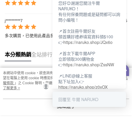
您好😊謝謝您關注牛爾
NARUKO！
有任何保養問題或是疑問都可以詢
問小編哦！
j**********7
2026/03/15
📌首次註冊牛爾好友
領首購好禮🎁填寫資料領$100
多次購買，已使用此產品多年了👍
👉
https://naruko.shop/JQx6o
📌首次下載牛爾APP
本分類熱銷
全站排行
立即領取300購物金
👉
https://naruko.shop/ZssNW
本網站中使用 cookie，欲查詢有關本網站使用 cookie 方式之詳情，及若您不希
📌LINE@線上客服
熱門標籤
望在電腦上使用 cookie 時應如何變更電腦的 cookie 設定，請參閱本網站「
隱私
點下址加入👉
權條款
」之 Cookie 聲明。您繼續使用本網站即表示您同意本公司得按本網站使
https://naruko.shop/z0xOX
用條款之 Cookie 聲明使用 cookie。
了解更多 >
📌電話客服：02-26581707
回覆至 牛爾 NARUKO
服務時間👉周一至周10:00～
我知道了
18:00
12:00~13:30休息時間(例假日除
外)