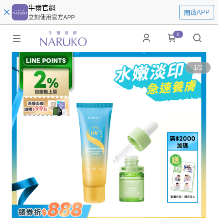
牛爾官網
開啟APP
立刻使用官方APP
0
1
/
2