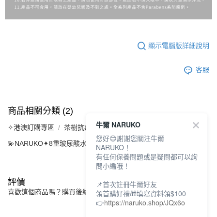
顯示電腦版詳細說明
客服
商品相關分類 (2)
牛爾 NARUKO
✧港澳訂購專區
茶樹抗痘｜NARUKO
您好😊謝謝您關注牛爾
💫NARUKO✦8重玻尿酸水防曬 抗陽不黏膩
NARUKO！
有任何保養問題或是疑問都可以詢
問小編哦！
評價
📌首次註冊牛爾好友
喜歡這個商品嗎？購買後給他一個好評吧
領首購好禮🎁填寫資料領$100
👉
https://naruko.shop/JQx6o