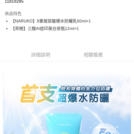
11819285
3 期 0 利率 每期
NT$207
21家銀行
商品特色
6 期 0 利率 每期
NT$103
21家銀行
合作金庫商業銀行
第一商業銀行
【NARUKO】8重玻尿酸爆水防曬乳60ml×1
華南商業銀行
彰化商業銀行
合作金庫商業銀行
第一商業銀行
超商取貨付款
【茶樹】三酸AI痘印美白安瓶12ml×1
上海商業儲蓄銀行
台北富邦商業銀行
華南商業銀行
彰化商業銀行
國泰世華商業銀行
兆豐國際商業銀行
LINE Pay
上海商業儲蓄銀行
台北富邦商業銀行
臺灣中小企業銀行
台中商業銀行
國泰世華商業銀行
兆豐國際商業銀行
匯豐（台灣）商業銀行
華泰商業銀行
Apple Pay
臺灣中小企業銀行
台中商業銀行
聯邦商業銀行
遠東國際商業銀行
詳細說明
相關推薦
匯豐（台灣）商業銀行
華泰商業銀行
街口支付
元大商業銀行
永豐商業銀行
聯邦商業銀行
遠東國際商業銀行
玉山商業銀行
星展（台灣）商業銀行
元大商業銀行
永豐商業銀行
悠遊付
台新國際商業銀行
中國信託商業銀行
玉山商業銀行
星展（台灣）商業銀行
台灣樂天信用卡公司
台新國際商業銀行
中國信託商業銀行
AFTEE先享後付
台灣樂天信用卡公司
相關說明
【關於「AFTEE先享後付」】
ATM付款
AFTEE先享後付是「在收到商品之後才付款」的支付方式。 讓您購物簡單
便利好安心！
１．簡單：不需註冊會員、不需綁卡、不需儲值。
運送方式
２．便利：只要手機號碼，簡訊認證，即可結帳。
３．安心：先確認商品／服務後，再付款。
全家取貨付款
每筆NT$80，滿NT$599(含以上)免運費