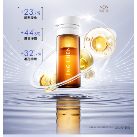
4.訂單成立30分鐘內，如未前往確認交易或遇審核未通過，訂單將自動取
１．簡單：不需註冊會員、不需綁卡、不需儲值。
運送方式
消。如遇「轉專審核」未通過狀況，表示未達大哥付你分期系統評分，恕無
２．便利：只要手機號碼，簡訊認證，即可結帳。
法說明評估內容。
３．安心：先確認商品／服務後，再付款。
全家取貨付款
【繳款方式說明】
1.分期款項不併入電信帳單，「大哥付你分期」於每月結算日後寄送繳費提
每筆NT$80，滿NT$599(含以上)免運費
【「AFTEE先享後付」結帳流程】
醒簡訊。
１．於結帳方式選擇「AFTEE先享後付」後，將跳轉至「AFTEE先享後付」
2.透過簡訊連結打開帳單後，可選擇「超商條碼／台灣大直營門市／銀行轉
付款後全家取貨
結帳頁面，進行簡訊認證並確認金額後，即可完成結帳。
帳／街口支付／iPASS MONEY」等通路繳費。
２．訂單成立數日內，您將收到繳費通知簡訊。
每筆NT$80，滿NT$599(含以上)免運費
３．收到繳費通知簡訊後14天內，點擊此簡訊中的連結，可透過四大超商／
【注意事項】
ATM／網路銀行／等多元方式進行付款，方視為交易完成。
萊爾富取貨付款
1.本服務係由「台灣大哥大股份有限公司」（以下簡稱本公司）所提供，讓
※ 請注意：結帳手續完成當下不需立刻繳費，但若您需要取消訂單，請聯絡
用戶於交易時，得透過本服務購買商品或服務，並由商店將買賣／分期付款
每筆NT$80，滿NT$599(含以上)免運費
購買商品的店家。未經商家同意取消之訂單仍視為有效，需透過AFTEE先享
買賣價金債權讓與本公司後，依約使用本公司帳單繳交帳款。
後付繳納相關費用。
2.基於同意付款使用「大哥付你分期」之契約關係目的，商店將以您的個人
付款後萊爾富取貨
※ 交易是否成功請以「AFTEE先享後付 」之結帳頁面顯示為準，若有關於
資料（包含姓名、電話或地址）提供予台灣大哥大進項蒐集、處理及利用，
是否繳費成功／繳費後需取消欲退款等相關疑問，請聯繫「AFTEE先享後付
每筆NT$80，滿NT$599(含以上)免運費
由本公司與您本人進行分期帳單所需資料之確認、核對及更正。
客戶支援中心」
https://netprotections.freshdesk.com/support/home
3.完整用戶服務條款，請詳閱以下連結：
https://oppay.tw/userRule
7-11取貨付款
【注意事項】
１．透過由恩沛科技股份有限公司提供之「AFTEE先享後付」服務完成之交
每筆NT$80，滿NT$599(含以上)免運費
易，需依本服務之必要範圍內提供個人資料，並將交易相關給付款項請求債
權轉讓予恩沛科技股份有限公司。
付款後7-11取貨
２．關於個人資料處理事宜，請瀏覽以下網址：
每筆NT$80，滿NT$599(含以上)免運費
https://aftee.tw/terms/#terms3
３．未成年的使用者請事先徵得法定代理人或監護人之同意方可使用
一般宅配
「AFTEE先享後付」，若未經同意申辦者引起之損失，本公司不負相關責