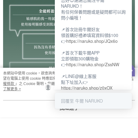
您好😊謝謝您關注牛爾
NARUKO！
有任何保養問題或是疑問都可以詢
問小編哦！
📌首次註冊牛爾好友
領首購好禮🎁填寫資料領$100
👉
https://naruko.shop/JQx6o
📌首次下載牛爾APP
立即領取300購物金
👉
https://naruko.shop/ZssNW
本網站中使用 cookie，欲查詢有關本網站使用 cookie 方式之詳情，及若您不希
📌LINE@線上客服
望在電腦上使用 cookie 時應如何變更電腦的 cookie 設定，請參閱本網站「
隱私
點下址加入👉
權條款
」之 Cookie 聲明。您繼續使用本網站即表示您同意本公司得按本網站使
https://naruko.shop/z0xOX
用條款之 Cookie 聲明使用 cookie。
了解更多 >
📌電話客服：02-26581707
回覆至 牛爾 NARUKO
服務時間👉周一至周10:00～
我知道了
18:00
12:00~13:30休息時間(例假日除
外)