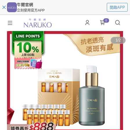
牛爾官網
開啟APP
立刻使用官方APP
0
1
/
2