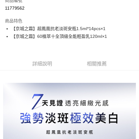
商品編號
信用卡分期付款
11779562
3 期 0 利率 每期
NT$633
21家銀行
商品特色
6 期 0 利率 每期
NT$316
21家銀行
合作金庫商業銀行
第一商業銀行
【京城之霜】超鳳凰抗老淡斑安瓶1.5ml*14pcs×1
華南商業銀行
彰化商業銀行
合作金庫商業銀行
第一商業銀行
超商取貨付款
【京城之霜】60植萃十全頂級全能輕盈乳120ml×1
上海商業儲蓄銀行
台北富邦商業銀行
華南商業銀行
彰化商業銀行
國泰世華商業銀行
兆豐國際商業銀行
LINE Pay
上海商業儲蓄銀行
台北富邦商業銀行
臺灣中小企業銀行
台中商業銀行
國泰世華商業銀行
兆豐國際商業銀行
匯豐（台灣）商業銀行
華泰商業銀行
Apple Pay
臺灣中小企業銀行
台中商業銀行
聯邦商業銀行
遠東國際商業銀行
詳細說明
相關推薦
匯豐（台灣）商業銀行
華泰商業銀行
街口支付
元大商業銀行
永豐商業銀行
聯邦商業銀行
遠東國際商業銀行
玉山商業銀行
星展（台灣）商業銀行
元大商業銀行
永豐商業銀行
悠遊付
台新國際商業銀行
中國信託商業銀行
玉山商業銀行
星展（台灣）商業銀行
台灣樂天信用卡公司
台新國際商業銀行
中國信託商業銀行
大哥付你分期
台灣樂天信用卡公司
相關說明
【大哥付你分期使用說明】
AFTEE先享後付
1.本服務由台灣大哥大提供，台灣大哥大用戶可立即使用無須另外申請。
2.付款方式選擇「大哥付你分期」，訂單成立後會自動跳轉到大哥付的交易
相關說明
流程，驗證手機門號後，選擇欲分期的期數、繳款截止日，確認付款後即完
【關於「AFTEE先享後付」】
成交易。
ATM付款
AFTEE先享後付是「在收到商品之後才付款」的支付方式。 讓您購物簡單
3.實際核准額度、可分期數及費用金額請依後續交易確認頁面所載為準。
便利好安心！