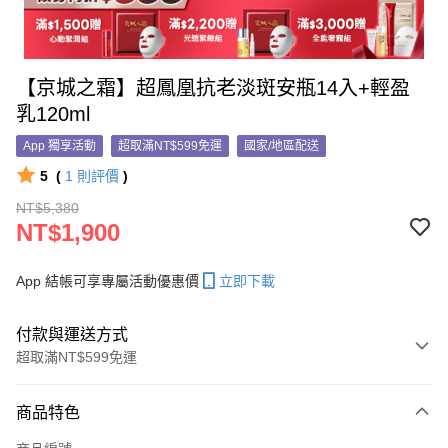
【京城之霜】超鳳凰抗老淡斑安瓶14入+輕盈
乳120ml
App 獨享活動
超取滿NT$599免運
國家/地區配送
5
(
1
則評價
)
NT$5,380
NT$1,900
App 結帳可享專屬活動優惠價
立即下載
付款與運送方式
超取滿NT$599免運
付款方式
商品特色
信用卡一次付款