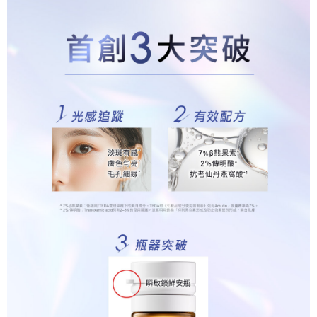
任。
每筆NT$80，滿NT$599(含以上)免運費
４．使用「AFTEE先享後付」時，將依據個別帳號之用戶狀況，依本公司即
時審查核予不同之上限額度；若仍有額度不足之情形，本公司將視審查結果
離島宅配
請求用戶進行身份認證。
每筆NT$220，滿NT$599(含以上)免運費
５．嚴禁一人註冊多個帳號或使用他人資訊註冊。若發現惡意使用之情形，
恩沛科技股份有限公司將有權停止該用戶之使用額度並採取法律行動。
海外宅配
查看運費