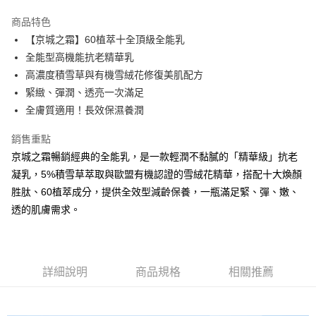
3 期 0 利率 每期
NT$353
21家銀行
商品特色
6 期 0 利率 每期
NT$176
21家銀行
合作金庫商業銀行
第一商業銀行
【京城之霜】60植萃十全頂級全能乳
華南商業銀行
彰化商業銀行
合作金庫商業銀行
第一商業銀行
超商取貨付款
全能型高機能抗老精華乳
上海商業儲蓄銀行
台北富邦商業銀行
華南商業銀行
彰化商業銀行
國泰世華商業銀行
兆豐國際商業銀行
高濃度積雪草與有機雪絨花修復美肌配方
LINE Pay
上海商業儲蓄銀行
台北富邦商業銀行
臺灣中小企業銀行
台中商業銀行
緊緻、彈潤、透亮一次滿足
國泰世華商業銀行
兆豐國際商業銀行
匯豐（台灣）商業銀行
華泰商業銀行
Apple Pay
臺灣中小企業銀行
台中商業銀行
全膚質適用！長效保濕養潤
聯邦商業銀行
遠東國際商業銀行
匯豐（台灣）商業銀行
華泰商業銀行
街口支付
元大商業銀行
永豐商業銀行
銷售重點
聯邦商業銀行
遠東國際商業銀行
玉山商業銀行
星展（台灣）商業銀行
元大商業銀行
永豐商業銀行
京城之霜暢銷經典的全能乳，是一款輕潤不黏膩的「精華級」抗老
悠遊付
台新國際商業銀行
中國信託商業銀行
玉山商業銀行
星展（台灣）商業銀行
凝乳，5%積雪草萃取與歐盟有機認證的雪絨花精華，搭配十大煥顏
台灣樂天信用卡公司
台新國際商業銀行
中國信託商業銀行
大哥付你分期
胜肽、60植萃成分，提供全效型減齡保養，一瓶滿足緊、彈、嫩、
台灣樂天信用卡公司
相關說明
透的肌膚需求。
【大哥付你分期使用說明】
AFTEE先享後付
1.本服務由台灣大哥大提供，台灣大哥大用戶可立即使用無須另外申請。
2.付款方式選擇「大哥付你分期」，訂單成立後會自動跳轉到大哥付的交易
相關說明
流程，驗證手機門號後，選擇欲分期的期數、繳款截止日，確認付款後即完
【關於「AFTEE先享後付」】
成交易。
ATM付款
詳細說明
商品規格
相關推薦
AFTEE先享後付是「在收到商品之後才付款」的支付方式。 讓您購物簡單
3.實際核准額度、可分期數及費用金額請依後續交易確認頁面所載為準。
便利好安心！
4.訂單成立30分鐘內，如未前往確認交易或遇審核未通過，訂單將自動取
１．簡單：不需註冊會員、不需綁卡、不需儲值。
運送方式
消。如遇「轉專審核」未通過狀況，表示未達大哥付你分期系統評分，恕無
２．便利：只要手機號碼，簡訊認證，即可結帳。