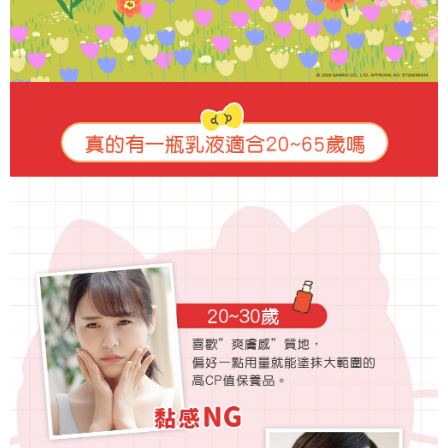
時審查核予不同之上限額度；若仍有額度不足之情形，本公司將視審查結果
離島宅配
請求用戶進行身份認證。
每筆NT$220，滿NT$599(含以上)免運費
５．嚴禁一人註冊多個帳號或使用他人資訊註冊。若發現惡意使用之情形，
恩沛科技股份有限公司將有權停止該用戶之使用額度並採取法律行動。
海外宅配
查看運費