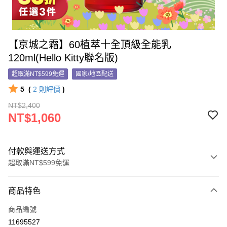
【京城之霜】60植萃十全頂級全能乳
120ml(Hello Kitty聯名版)
超取滿NT$599免運
國家/地區配送
5
(
2
則評價
)
NT$2,400
NT$1,060
付款與運送方式
超取滿NT$599免運
付款方式
商品特色
信用卡一次付款
商品編號
信用卡分期付款
11695527