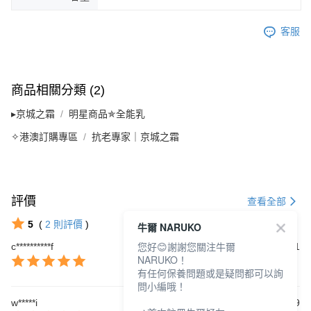
客服
商品相關分類 (2)
▸京城之霜
明星商品✯全能乳
✧港澳訂購專區
抗老專家｜京城之霜
評價
查看全部
5
(
2
則評價
)
牛爾 NARUKO
您好😊謝謝您關注牛爾
c**********f
2026/07/31
NARUKO！
有任何保養問題或是疑問都可以詢
問小編哦！
w*****i
2026/05/19