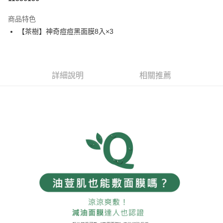
3 期 0 利率 每期
NT$160
21家銀行
商品特色
6 期 0 利率 每期
NT$80
21家銀行
合作金庫商業銀行
第一商業銀行
【茶樹】神奇痘痘黑面膜8入×3
華南商業銀行
彰化商業銀行
合作金庫商業銀行
第一商業銀行
超商取貨付款
上海商業儲蓄銀行
台北富邦商業銀行
華南商業銀行
彰化商業銀行
國泰世華商業銀行
兆豐國際商業銀行
LINE Pay
上海商業儲蓄銀行
台北富邦商業銀行
臺灣中小企業銀行
台中商業銀行
國泰世華商業銀行
兆豐國際商業銀行
詳細說明
相關推薦
匯豐（台灣）商業銀行
華泰商業銀行
Apple Pay
臺灣中小企業銀行
台中商業銀行
聯邦商業銀行
遠東國際商業銀行
匯豐（台灣）商業銀行
華泰商業銀行
街口支付
元大商業銀行
永豐商業銀行
聯邦商業銀行
遠東國際商業銀行
玉山商業銀行
星展（台灣）商業銀行
元大商業銀行
永豐商業銀行
悠遊付
台新國際商業銀行
中國信託商業銀行
玉山商業銀行
星展（台灣）商業銀行
台灣樂天信用卡公司
台新國際商業銀行
中國信託商業銀行
AFTEE先享後付
台灣樂天信用卡公司
相關說明
【關於「AFTEE先享後付」】
ATM付款
AFTEE先享後付是「在收到商品之後才付款」的支付方式。 讓您購物簡單
便利好安心！
１．簡單：不需註冊會員、不需綁卡、不需儲值。
運送方式
２．便利：只要手機號碼，簡訊認證，即可結帳。
３．安心：先確認商品／服務後，再付款。
全家取貨付款
每筆NT$80，滿NT$599(含以上)免運費
【「AFTEE先享後付」結帳流程】