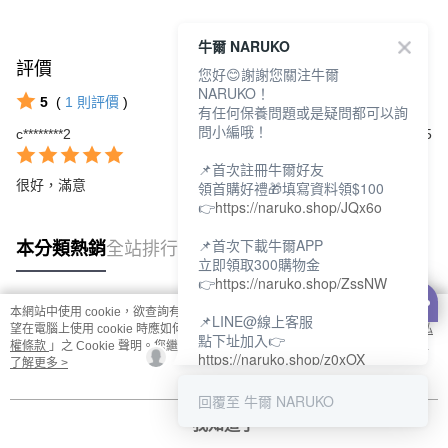
牛爾 NARUKO
評價
查看全部
您好😊謝謝您關注牛爾
NARUKO！
5
(
1
則評價
)
有任何保養問題或是疑問都可以詢
問小編哦！
c********2
2026/04/15
📌首次註冊牛爾好友
很好，滿意
領首購好禮🎁填寫資料領$100
👉
https://naruko.shop/JQx6o
📌首次下載牛爾APP
本分類熱銷
全站排行
立即領取300購物金
👉
https://naruko.shop/ZssNW
本網站中使用 cookie，欲查詢有關本網站使用 cookie 方式之詳情，及若您不希
📌LINE@線上客服
熱門標籤
望在電腦上使用 cookie 時應如何變更電腦的 cookie 設定，請參閱本網站「
隱私
點下址加入👉
權條款
」之 Cookie 聲明。您繼續使用本網站即表示您同意本公司得按本網站使
https://naruko.shop/z0xOX
用條款之 Cookie 聲明使用 cookie。
了解更多 >
📌電話客服：02-26581707
回覆至 牛爾 NARUKO
服務時間👉周一至周10:00～
我知道了
18:00