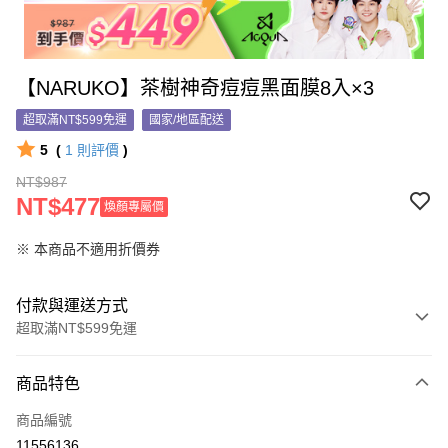
【NARUKO】茶樹神奇痘痘黑面膜8入×3
超取滿NT$599免運
國家/地區配送
5
(
1
則評價
)
NT$987
NT$477
煥顏專屬價
※ 本商品不適用折價券
付款與運送方式
超取滿NT$599免運
付款方式
商品特色
信用卡一次付款
商品編號
信用卡分期付款
11556136