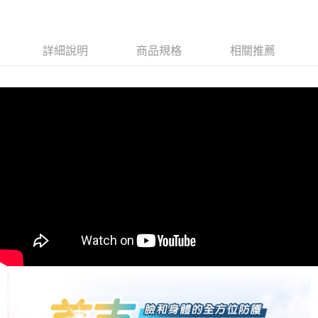
4.訂單成立30分鐘內，如未前往確認交易或遇審核未通過，訂單將自動取
１．簡單：不需註冊會員、不需綁卡、不需儲值。
運送方式
消。如遇「轉專審核」未通過狀況，表示未達大哥付你分期系統評分，恕無
２．便利：只要手機號碼，簡訊認證，即可結帳。
法說明評估內容。
３．安心：先確認商品／服務後，再付款。
全家取貨付款
【繳款方式說明】
詳細說明
商品規格
相關推薦
1.分期款項不併入電信帳單，「大哥付你分期」於每月結算日後寄送繳費提
每筆NT$80，滿NT$599(含以上)免運費
【「AFTEE先享後付」結帳流程】
醒簡訊。
１．於結帳方式選擇「AFTEE先享後付」後，將跳轉至「AFTEE先享後付」
2.透過簡訊連結打開帳單後，可選擇「超商條碼／台灣大直營門市／銀行轉
付款後全家取貨
結帳頁面，進行簡訊認證並確認金額後，即可完成結帳。
帳／街口支付／iPASS MONEY」等通路繳費。
２．訂單成立數日內，您將收到繳費通知簡訊。
每筆NT$80，滿NT$599(含以上)免運費
３．收到繳費通知簡訊後14天內，點擊此簡訊中的連結，可透過四大超商／
【注意事項】
ATM／網路銀行／等多元方式進行付款，方視為交易完成。
萊爾富取貨付款
1.本服務係由「台灣大哥大股份有限公司」（以下簡稱本公司）所提供，讓
※ 請注意：結帳手續完成當下不需立刻繳費，但若您需要取消訂單，請聯絡
用戶於交易時，得透過本服務購買商品或服務，並由商店將買賣／分期付款
每筆NT$80，滿NT$599(含以上)免運費
購買商品的店家。未經商家同意取消之訂單仍視為有效，需透過AFTEE先享
買賣價金債權讓與本公司後，依約使用本公司帳單繳交帳款。
後付繳納相關費用。
2.基於同意付款使用「大哥付你分期」之契約關係目的，商店將以您的個人
付款後萊爾富取貨
※ 交易是否成功請以「AFTEE先享後付 」之結帳頁面顯示為準，若有關於
資料（包含姓名、電話或地址）提供予台灣大哥大進項蒐集、處理及利用，
是否繳費成功／繳費後需取消欲退款等相關疑問，請聯繫「AFTEE先享後付
每筆NT$80，滿NT$599(含以上)免運費
由本公司與您本人進行分期帳單所需資料之確認、核對及更正。
客戶支援中心」
https://netprotections.freshdesk.com/support/home
3.完整用戶服務條款，請詳閱以下連結：
https://oppay.tw/userRule
7-11取貨付款
【注意事項】
１．透過由恩沛科技股份有限公司提供之「AFTEE先享後付」服務完成之交
每筆NT$80，滿NT$599(含以上)免運費
易，需依本服務之必要範圍內提供個人資料，並將交易相關給付款項請求債
權轉讓予恩沛科技股份有限公司。
付款後7-11取貨
２．關於個人資料處理事宜，請瀏覽以下網址：
每筆NT$80，滿NT$599(含以上)免運費
https://aftee.tw/terms/#terms3
３．未成年的使用者請事先徵得法定代理人或監護人之同意方可使用
一般宅配
「AFTEE先享後付」，若未經同意申辦者引起之損失，本公司不負相關責