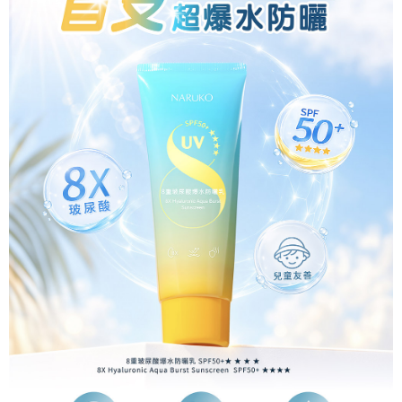
任。
每筆NT$80，滿NT$599(含以上)免運費
４．使用「AFTEE先享後付」時，將依據個別帳號之用戶狀況，依本公司即
時審查核予不同之上限額度；若仍有額度不足之情形，本公司將視審查結果
離島宅配
請求用戶進行身份認證。
每筆NT$220，滿NT$599(含以上)免運費
５．嚴禁一人註冊多個帳號或使用他人資訊註冊。若發現惡意使用之情形，
恩沛科技股份有限公司將有權停止該用戶之使用額度並採取法律行動。
海外宅配
查看運費