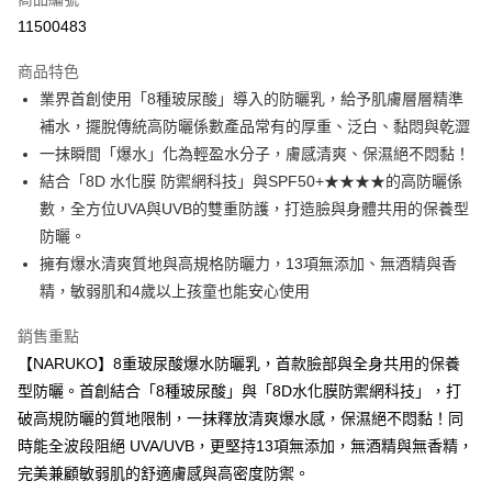
信用卡分期付款
11500483
3 期 0 利率 每期
NT$116
21家銀行
商品特色
6 期 0 利率 每期
NT$58
21家銀行
合作金庫商業銀行
第一商業銀行
業界首創使用「8種玻尿酸」導入的防曬乳，給予肌膚層層精準
華南商業銀行
彰化商業銀行
合作金庫商業銀行
第一商業銀行
超商取貨付款
補水，擺脫傳統高防曬係數產品常有的厚重、泛白、黏悶與乾澀
上海商業儲蓄銀行
台北富邦商業銀行
華南商業銀行
彰化商業銀行
國泰世華商業銀行
兆豐國際商業銀行
一抹瞬間「爆水」化為輕盈水分子，膚感清爽、保濕絕不悶黏！
LINE Pay
上海商業儲蓄銀行
台北富邦商業銀行
臺灣中小企業銀行
台中商業銀行
結合「8D 水化膜 防禦網科技」與SPF50+★★★★的高防曬係
國泰世華商業銀行
兆豐國際商業銀行
匯豐（台灣）商業銀行
華泰商業銀行
Apple Pay
臺灣中小企業銀行
台中商業銀行
數，全方位UVA與UVB的雙重防護，打造臉與身體共用的保養型
聯邦商業銀行
遠東國際商業銀行
匯豐（台灣）商業銀行
華泰商業銀行
防曬。
街口支付
元大商業銀行
永豐商業銀行
聯邦商業銀行
遠東國際商業銀行
擁有爆水清爽質地與高規格防曬力，13項無添加、無酒精與香
玉山商業銀行
星展（台灣）商業銀行
元大商業銀行
永豐商業銀行
悠遊付
精，敏弱肌和4歲以上孩童也能安心使用
台新國際商業銀行
中國信託商業銀行
玉山商業銀行
星展（台灣）商業銀行
台灣樂天信用卡公司
台新國際商業銀行
中國信託商業銀行
大哥付你分期
銷售重點
台灣樂天信用卡公司
相關說明
【NARUKO】8重玻尿酸爆水防曬乳，首款臉部與全身共用的保養
【大哥付你分期使用說明】
型防曬。首創結合「8種玻尿酸」與「8D水化膜防禦網科技」，打
AFTEE先享後付
1.本服務由台灣大哥大提供，台灣大哥大用戶可立即使用無須另外申請。
2.付款方式選擇「大哥付你分期」，訂單成立後會自動跳轉到大哥付的交易
破高規防曬的質地限制，一抹釋放清爽爆水感，保濕絕不悶黏！同
相關說明
流程，驗證手機門號後，選擇欲分期的期數、繳款截止日，確認付款後即完
【關於「AFTEE先享後付」】
時能全波段阻絕 UVA/UVB，更堅持13項無添加，無酒精與無香精，
成交易。
ATM付款
AFTEE先享後付是「在收到商品之後才付款」的支付方式。 讓您購物簡單
完美兼顧敏弱肌的舒適膚感與高密度防禦。
3.實際核准額度、可分期數及費用金額請依後續交易確認頁面所載為準。
便利好安心！