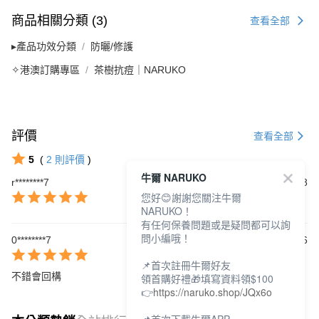
商品相關分類 (3)
查看全部
▸產品功效分類
防曬/修護
✧港澳訂購專區
茶樹抗痘｜NARUKO
評價
查看全部
5
(
2
則評價
)
牛爾 NARUKO
r********7
2026/07/18
您好😊謝謝您關注牛爾
NARUKO！
有任何保養問題或是疑問都可以詢
問小編哦！
0********7
2026/06/06
📌首次註冊牛爾好友
不錯會回構
領首購好禮🎁填寫資料領$100
👉
https://naruko.shop/JQx6o