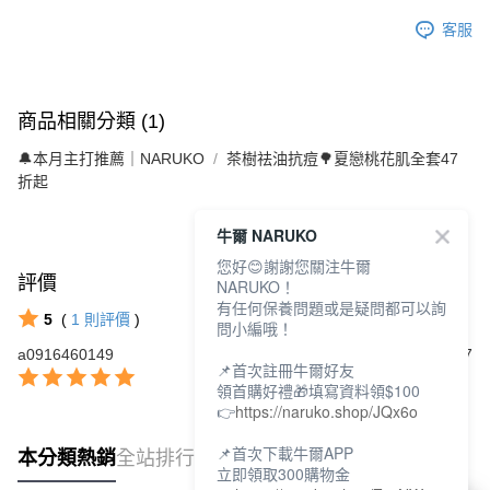
４．使用「AFTEE先享後付」時，將依據個別帳號之用戶狀況，依本公司即
時審查核予不同之上限額度；若仍有額度不足之情形，本公司將視審查結果
離島宅配
客服
請求用戶進行身份認證。
每筆NT$220，滿NT$599(含以上)免運費
５．嚴禁一人註冊多個帳號或使用他人資訊註冊。若發現惡意使用之情形，
恩沛科技股份有限公司將有權停止該用戶之使用額度並採取法律行動。
商品相關分類 (1)
🔔本月主打推薦｜NARUKO
茶樹祛油抗痘🌳夏戀桃花肌全套47
折起
牛爾 NARUKO
您好😊謝謝您關注牛爾
評價
查看全部
NARUKO！
有任何保養問題或是疑問都可以詢
5
(
1
則評價
)
問小編哦！
a0916460149
2025/11/07
📌首次註冊牛爾好友
領首購好禮🎁填寫資料領$100
👉
https://naruko.shop/JQx6o
📌首次下載牛爾APP
本分類熱銷
全站排行
立即領取300購物金