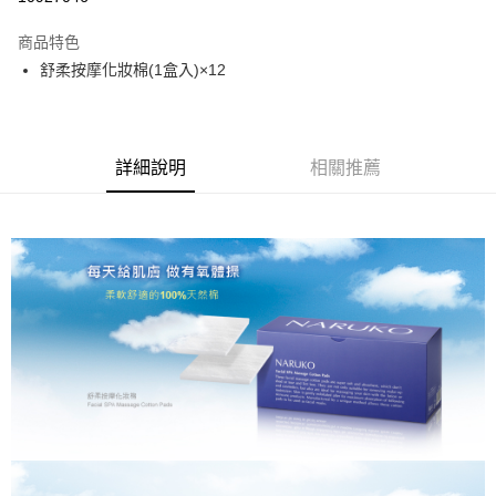
3 期 0 利率 每期
NT$199
21家銀行
商品特色
6 期 0 利率 每期
NT$99
21家銀行
合作金庫商業銀行
第一商業銀行
舒柔按摩化妝棉(1盒入)×12
華南商業銀行
彰化商業銀行
合作金庫商業銀行
第一商業銀行
超商取貨付款
上海商業儲蓄銀行
台北富邦商業銀行
華南商業銀行
彰化商業銀行
國泰世華商業銀行
兆豐國際商業銀行
LINE Pay
上海商業儲蓄銀行
台北富邦商業銀行
臺灣中小企業銀行
台中商業銀行
國泰世華商業銀行
兆豐國際商業銀行
詳細說明
相關推薦
匯豐（台灣）商業銀行
華泰商業銀行
Apple Pay
臺灣中小企業銀行
台中商業銀行
聯邦商業銀行
遠東國際商業銀行
匯豐（台灣）商業銀行
華泰商業銀行
街口支付
元大商業銀行
永豐商業銀行
聯邦商業銀行
遠東國際商業銀行
玉山商業銀行
星展（台灣）商業銀行
元大商業銀行
永豐商業銀行
悠遊付
台新國際商業銀行
中國信託商業銀行
玉山商業銀行
星展（台灣）商業銀行
台灣樂天信用卡公司
台新國際商業銀行
中國信託商業銀行
大哥付你分期
台灣樂天信用卡公司
相關說明
【大哥付你分期使用說明】
AFTEE先享後付
1.本服務由台灣大哥大提供，台灣大哥大用戶可立即使用無須另外申請。
2.付款方式選擇「大哥付你分期」，訂單成立後會自動跳轉到大哥付的交易
相關說明
流程，驗證手機門號後，選擇欲分期的期數、繳款截止日，確認付款後即完
【關於「AFTEE先享後付」】
成交易。
ATM付款
AFTEE先享後付是「在收到商品之後才付款」的支付方式。 讓您購物簡單
3.實際核准額度、可分期數及費用金額請依後續交易確認頁面所載為準。
便利好安心！
4.訂單成立30分鐘內，如未前往確認交易或遇審核未通過，訂單將自動取
１．簡單：不需註冊會員、不需綁卡、不需儲值。
運送方式
消。如遇「轉專審核」未通過狀況，表示未達大哥付你分期系統評分，恕無