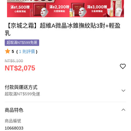
【京城之霜】超維A微晶冰錐撫紋貼3對+輕盈
乳
超取滿NT$599免運
5
(
1
則評價
)
NT$5,100
NT$2,075
付款與運送方式
超取滿NT$599免運
付款方式
商品特色
信用卡一次付款
商品編號
信用卡分期付款
10668033