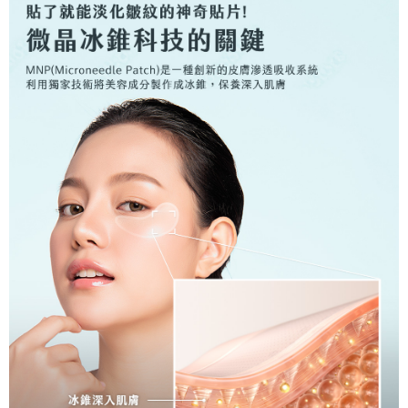
時審查核予不同之上限額度；若仍有額度不足之情形，本公司將視審查結果
離島宅配
請求用戶進行身份認證。
每筆NT$220，滿NT$599(含以上)免運費
５．嚴禁一人註冊多個帳號或使用他人資訊註冊。若發現惡意使用之情形，
恩沛科技股份有限公司將有權停止該用戶之使用額度並採取法律行動。