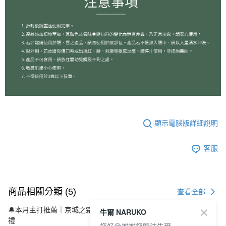
顯示電腦版詳細說明
客服
商品相關分類 (5)
查看全部
🔔本月主打推薦｜京城之霜
逆齡抗老系列★緊緻美肌滿額送4好
牛爾 NARUKO
禮