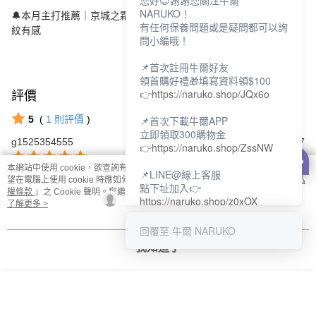
您好😊謝謝您關注牛爾
NARUKO！
🔔本月主打推薦｜京城之霜
3A緊緻系列★小禎女神肌密✨4H撫
有任何保養問題或是疑問都可以詢
紋有感
問小編哦！
📌首次註冊牛爾好友
領首購好禮🎁填寫資料領$100
👉
https://naruko.shop/JQx6o
評價
查看全部
5
(
1
則評價
)
📌首次下載牛爾APP
立即領取300購物金
g1525354555
2025/05/07
👉
https://naruko.shop/ZssNW
本網站中使用 cookie，欲查詢有關本網站使用 cookie 方式之詳情，及若您不希
📌LINE@線上客服
很划算的組合
望在電腦上使用 cookie 時應如何變更電腦的 cookie 設定，請參閱本網站「
隱私
點下址加入👉
權條款
」之 Cookie 聲明。您繼續使用本網站即表示您同意本公司得按本網站使
https://naruko.shop/z0xOX
用條款之 Cookie 聲明使用 cookie。
了解更多 >
本分類熱銷
全站排行
📌電話客服：02-26581707
回覆至 牛爾 NARUKO
服務時間👉周一至周10:00～
我知道了
18:00
12:00~13:30休息時間(例假日除
熱門標籤
外)