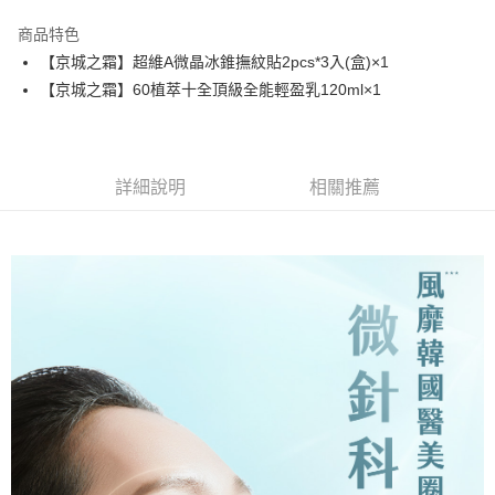
3 期 0 利率 每期
NT$691
21家銀行
商品特色
6 期 0 利率 每期
NT$345
21家銀行
合作金庫商業銀行
第一商業銀行
【京城之霜】超維A微晶冰錐撫紋貼2pcs*3入(盒)×1
華南商業銀行
彰化商業銀行
合作金庫商業銀行
第一商業銀行
超商取貨付款
【京城之霜】60植萃十全頂級全能輕盈乳120ml×1
上海商業儲蓄銀行
台北富邦商業銀行
華南商業銀行
彰化商業銀行
國泰世華商業銀行
兆豐國際商業銀行
LINE Pay
上海商業儲蓄銀行
台北富邦商業銀行
臺灣中小企業銀行
台中商業銀行
國泰世華商業銀行
兆豐國際商業銀行
匯豐（台灣）商業銀行
華泰商業銀行
Apple Pay
臺灣中小企業銀行
台中商業銀行
聯邦商業銀行
遠東國際商業銀行
詳細說明
相關推薦
匯豐（台灣）商業銀行
華泰商業銀行
街口支付
元大商業銀行
永豐商業銀行
聯邦商業銀行
遠東國際商業銀行
玉山商業銀行
星展（台灣）商業銀行
元大商業銀行
永豐商業銀行
悠遊付
台新國際商業銀行
中國信託商業銀行
玉山商業銀行
星展（台灣）商業銀行
台灣樂天信用卡公司
台新國際商業銀行
中國信託商業銀行
大哥付你分期
台灣樂天信用卡公司
相關說明
【大哥付你分期使用說明】
AFTEE先享後付
1.本服務由台灣大哥大提供，台灣大哥大用戶可立即使用無須另外申請。
2.付款方式選擇「大哥付你分期」，訂單成立後會自動跳轉到大哥付的交易
相關說明
流程，驗證手機門號後，選擇欲分期的期數、繳款截止日，確認付款後即完
【關於「AFTEE先享後付」】
成交易。
ATM付款
AFTEE先享後付是「在收到商品之後才付款」的支付方式。 讓您購物簡單
3.實際核准額度、可分期數及費用金額請依後續交易確認頁面所載為準。
便利好安心！
4.訂單成立30分鐘內，如未前往確認交易或遇審核未通過，訂單將自動取
１．簡單：不需註冊會員、不需綁卡、不需儲值。
運送方式
消。如遇「轉專審核」未通過狀況，表示未達大哥付你分期系統評分，恕無
２．便利：只要手機號碼，簡訊認證，即可結帳。