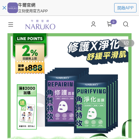
牛爾官網
開啟APP
立刻使用官方APP
0
1
/
2