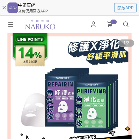
牛爾官網
開啟APP
立刻使用官方APP
0
1
/
2