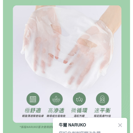
牛爾 NARUKO