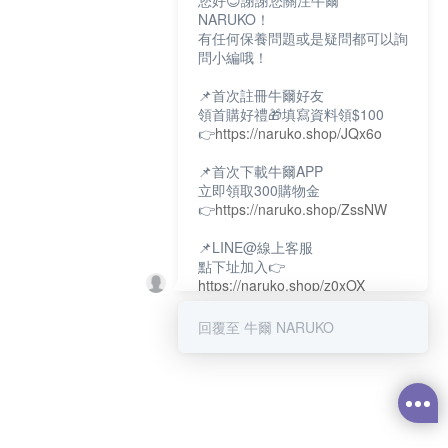
您好😊謝謝您關注牛爾
NARUKO！
有任何保養問題或是疑問都可以詢
問小編哦！
📌首次註冊牛爾好友
領首購好禮🎁填寫資料領$100
👉
https://naruko.shop/JQx6o
📌首次下載牛爾APP
立即領取300購物金
👉
https://naruko.shop/ZssNW
📌LINE@線上客服
點下址加入👉
https://naruko.shop/z0xOX
📌電話客服：02-26581707
回覆至 牛爾 NARUKO
服務時間👉周一至周10:00～
18:00
12:00~13:30休息時間(例假日除
外)