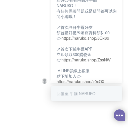
您好😊謝謝您關注牛爾
NARUKO！
有任何保養問題或是疑問都可以詢
問小編哦！
📌首次註冊牛爾好友
領首購好禮🎁填寫資料領$100
👉
https://naruko.shop/JQx6o
📌首次下載牛爾APP
立即領取300購物金
👉
https://naruko.shop/ZssNW
📌LINE@線上客服
點下址加入👉
https://naruko.shop/z0xOX
📌電話客服：02-26581707
回覆至 牛爾 NARUKO
服務時間👉周一至周10:00～
18:00
12:00~13:30休息時間(例假日除
外)