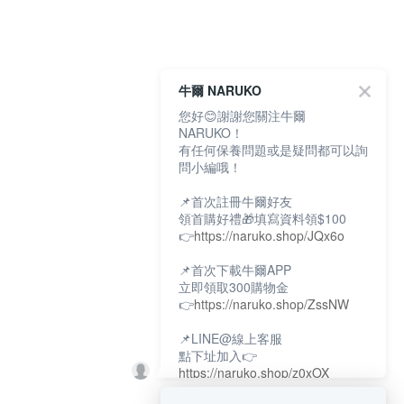
牛爾 NARUKO
您好😊謝謝您關注牛爾
NARUKO！
有任何保養問題或是疑問都可以詢
問小編哦！
📌首次註冊牛爾好友
領首購好禮🎁填寫資料領$100
👉
https://naruko.shop/JQx6o
📌首次下載牛爾APP
立即領取300購物金
👉
https://naruko.shop/ZssNW
📌LINE@線上客服
點下址加入👉
https://naruko.shop/z0xOX