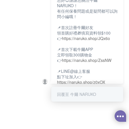
您好😊謝謝您關注牛爾
NARUKO！
有任何保養問題或是疑問都可以詢
問小編哦！
📌首次註冊牛爾好友
領首購好禮🎁填寫資料領$100
👉
https://naruko.shop/JQx6o
📌首次下載牛爾APP
立即領取300購物金
👉
https://naruko.shop/ZssNW
📌LINE@線上客服
點下址加入👉
https://naruko.shop/z0xOX
📌電話客服：02-26581707
回覆至 牛爾 NARUKO
服務時間👉周一至周10:00～
18:00
12:00~13:30休息時間(例假日除
外)