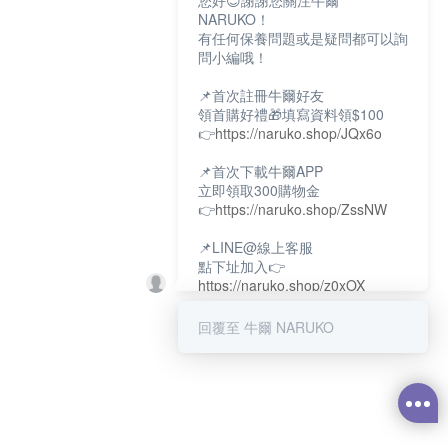
您好😊謝謝您關注牛爾
NARUKO！
有任何保養問題或是疑問都可以詢
問小編哦！
📌首次註冊牛爾好友
領首購好禮🎁填寫資料領$100
👉
https://naruko.shop/JQx6o
📌首次下載牛爾APP
立即領取300購物金
👉
https://naruko.shop/ZssNW
📌LINE@線上客服
點下址加入👉
https://naruko.shop/z0xOX
📌電話客服：02-26581707
回覆至 牛爾 NARUKO
服務時間👉周一至周10:00～
18:00
12:00~13:30休息時間(例假日除
外)