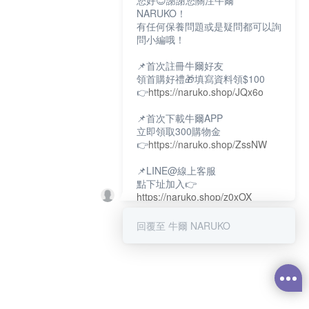
您好😊謝謝您關注牛爾
NARUKO！
有任何保養問題或是疑問都可以詢
問小編哦！
📌首次註冊牛爾好友
領首購好禮🎁填寫資料領$100
👉
https://naruko.shop/JQx6o
📌首次下載牛爾APP
立即領取300購物金
👉
https://naruko.shop/ZssNW
📌LINE@線上客服
點下址加入👉
https://naruko.shop/z0xOX
📌電話客服：02-26581707
回覆至 牛爾 NARUKO
服務時間👉周一至周10:00～
18:00
12:00~13:30休息時間(例假日除
外)