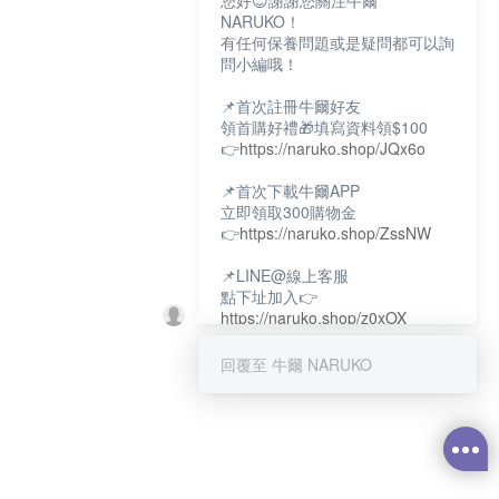
您好😊謝謝您關注牛爾
NARUKO！
有任何保養問題或是疑問都可以詢
問小編哦！
📌首次註冊牛爾好友
領首購好禮🎁填寫資料領$100
👉
https://naruko.shop/JQx6o
📌首次下載牛爾APP
立即領取300購物金
👉
https://naruko.shop/ZssNW
📌LINE@線上客服
點下址加入👉
https://naruko.shop/z0xOX
📌電話客服：02-26581707
回覆至 牛爾 NARUKO
服務時間👉周一至周10:00～
18:00
12:00~13:30休息時間(例假日除
外)