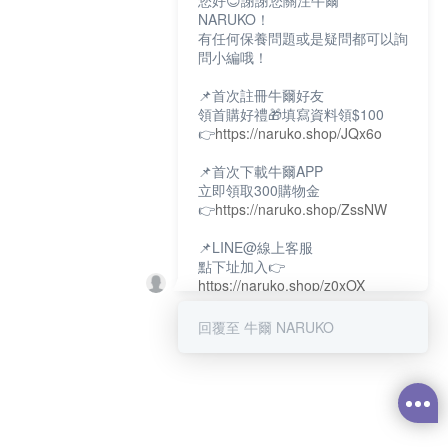
您好😊謝謝您關注牛爾
NARUKO！
有任何保養問題或是疑問都可以詢
問小編哦！
📌首次註冊牛爾好友
領首購好禮🎁填寫資料領$100
👉
https://naruko.shop/JQx6o
📌首次下載牛爾APP
立即領取300購物金
👉
https://naruko.shop/ZssNW
📌LINE@線上客服
點下址加入👉
https://naruko.shop/z0xOX
📌電話客服：02-26581707
回覆至 牛爾 NARUKO
服務時間👉周一至周10:00～
18:00
12:00~13:30休息時間(例假日除
外)