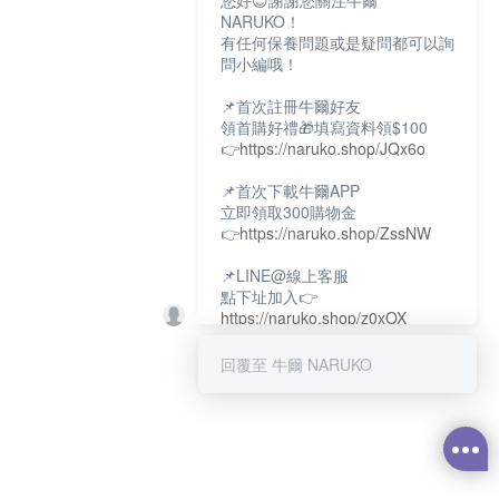
您好😊謝謝您關注牛爾
NARUKO！
有任何保養問題或是疑問都可以詢
問小編哦！
📌首次註冊牛爾好友
領首購好禮🎁填寫資料領$100
👉
https://naruko.shop/JQx6o
📌首次下載牛爾APP
立即領取300購物金
👉
https://naruko.shop/ZssNW
📌LINE@線上客服
點下址加入👉
https://naruko.shop/z0xOX
📌電話客服：02-26581707
回覆至 牛爾 NARUKO
服務時間👉周一至周10:00～
18:00
12:00~13:30休息時間(例假日除
外)