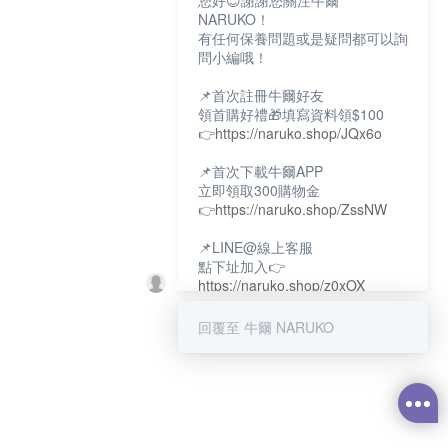
您好😊謝謝您關注牛爾
NARUKO！
有任何保養問題或是疑問都可以詢
問小編哦！
📌首次註冊牛爾好友
領首購好禮🎁填寫資料領$100
👉
https://naruko.shop/JQx6o
📌首次下載牛爾APP
立即領取300購物金
👉
https://naruko.shop/ZssNW
📌LINE@線上客服
點下址加入👉
https://naruko.shop/z0xOX
📌電話客服：02-26581707
回覆至 牛爾 NARUKO
服務時間👉周一至周10:00～
18:00
12:00~13:30休息時間(例假日除
外)