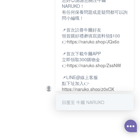
您好😊謝謝您關注牛爾
NARUKO！
有任何保養問題或是疑問都可以詢
問小編哦！
📌首次註冊牛爾好友
領首購好禮🎁填寫資料領$100
👉
https://naruko.shop/JQx6o
📌首次下載牛爾APP
立即領取300購物金
👉
https://naruko.shop/ZssNW
📌LINE@線上客服
點下址加入👉
https://naruko.shop/z0xOX
📌電話客服：02-26581707
回覆至 牛爾 NARUKO
服務時間👉周一至周10:00～
18:00
12:00~13:30休息時間(例假日除
外)