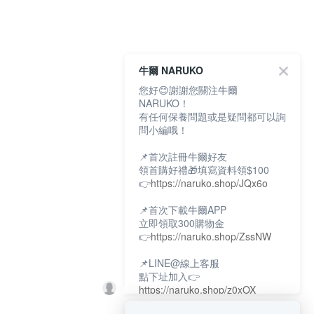
牛爾 NARUKO
您好😊謝謝您關注牛爾
NARUKO！
有任何保養問題或是疑問都可以詢
問小編哦！
📌首次註冊牛爾好友
領首購好禮🎁填寫資料領$100
👉
https://naruko.shop/JQx6o
📌首次下載牛爾APP
立即領取300購物金
👉
https://naruko.shop/ZssNW
📌LINE@線上客服
點下址加入👉
https://naruko.shop/z0xOX