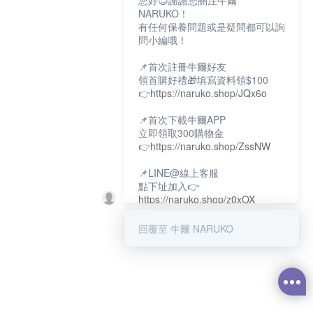
您好😊謝謝您關注牛爾
NARUKO！
有任何保養問題或是疑問都可以詢
問小編哦！
📌首次註冊牛爾好友
領首購好禮🎁填寫資料領$100
👉
https://naruko.shop/JQx6o
📌首次下載牛爾APP
立即領取300購物金
👉
https://naruko.shop/ZssNW
📌LINE@線上客服
點下址加入👉
https://naruko.shop/z0xOX
📌電話客服：02-26581707
回覆至 牛爾 NARUKO
服務時間👉周一至周10:00～
18:00
12:00~13:30休息時間(例假日除
外)