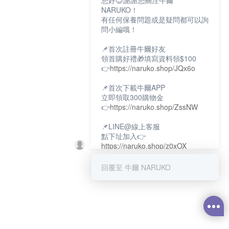
您好😊謝謝您關注牛爾
NARUKO！
有任何保養問題或是疑問都可以詢
問小編哦！
📌首次註冊牛爾好友
領首購好禮🎁填寫資料領$100
👉
https://naruko.shop/JQx6o
📌首次下載牛爾APP
立即領取300購物金
👉
https://naruko.shop/ZssNW
📌LINE@線上客服
點下址加入👉
https://naruko.shop/z0xOX
📌電話客服：02-26581707
回覆至 牛爾 NARUKO
服務時間👉周一至周10:00～
18:00
12:00~13:30休息時間(例假日除
外)