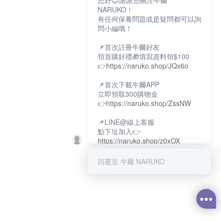
您好😊謝謝您關注牛爾
NARUKO！
有任何保養問題或是疑問都可以詢
問小編哦！
📌首次註冊牛爾好友
領首購好禮🎁填寫資料領$100
👉
https://naruko.shop/JQx6o
📌首次下載牛爾APP
立即領取300購物金
👉
https://naruko.shop/ZssNW
📌LINE@線上客服
點下址加入👉
https://naruko.shop/z0xOX
📌電話客服：02-26581707
回覆至 牛爾 NARUKO
服務時間👉周一至周10:00～
18:00
12:00~13:30休息時間(例假日除
外)