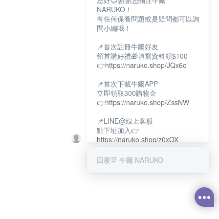
您好😊謝謝您關注牛爾
NARUKO！
有任何保養問題或是疑問都可以詢
問小編哦！
📌首次註冊牛爾好友
領首購好禮🎁填寫資料領$100
👉
https://naruko.shop/JQx6o
📌首次下載牛爾APP
立即領取300購物金
👉
https://naruko.shop/ZssNW
📌LINE@線上客服
點下址加入👉
https://naruko.shop/z0xOX
📌電話客服：02-26581707
回覆至 牛爾 NARUKO
服務時間👉周一至周10:00～
18:00
12:00~13:30休息時間(例假日除
外)