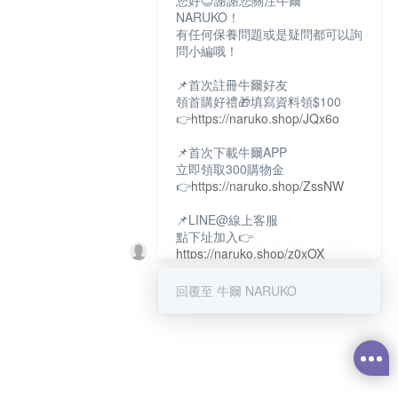
您好😊謝謝您關注牛爾
NARUKO！
有任何保養問題或是疑問都可以詢
問小編哦！
📌首次註冊牛爾好友
領首購好禮🎁填寫資料領$100
👉
https://naruko.shop/JQx6o
📌首次下載牛爾APP
立即領取300購物金
👉
https://naruko.shop/ZssNW
📌LINE@線上客服
點下址加入👉
https://naruko.shop/z0xOX
📌電話客服：02-26581707
回覆至 牛爾 NARUKO
服務時間👉周一至周10:00～
18:00
12:00~13:30休息時間(例假日除
外)