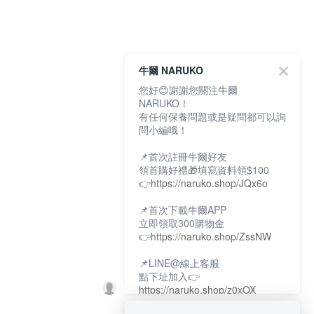
牛爾 NARUKO
您好😊謝謝您關注牛爾
NARUKO！
有任何保養問題或是疑問都可以詢
問小編哦！
📌首次註冊牛爾好友
領首購好禮🎁填寫資料領$100
👉
https://naruko.shop/JQx6o
📌首次下載牛爾APP
立即領取300購物金
👉
https://naruko.shop/ZssNW
📌LINE@線上客服
點下址加入👉
https://naruko.shop/z0xOX